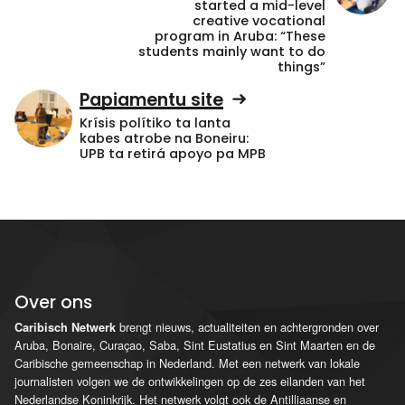
started a mid-level
creative vocational
program in Aruba: “These
students mainly want to do
things”
Papiamentu site
Krísis polítiko ta lanta
kabes atrobe na Boneiru:
UPB ta retirá apoyo pa MPB
Over ons
brengt nieuws, actualiteiten en achtergronden over
Caribisch Netwerk
Aruba, Bonaire, Curaçao, Saba, Sint Eustatius en Sint Maarten en de
Caribische gemeenschap in Nederland. Met een netwerk van lokale
journalisten volgen we de ontwikkelingen op de zes eilanden van het
Nederlandse Koninkrijk. Het netwerk volgt ook de Antilliaanse en