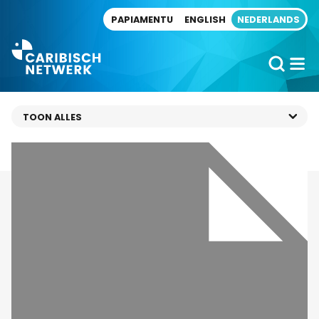
Direct naar artikel
PAPIAMENTU
ENGLISH
NEDERLANDS