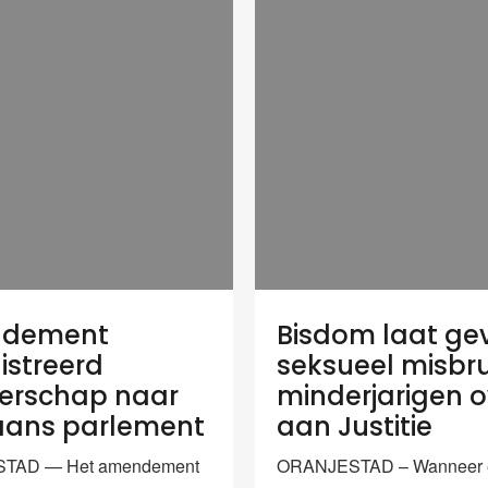
dement
Bisdom laat ge
istreerd
seksueel misbru
erschap naar
minderjarigen o
aans parlement
aan Justitie
TAD — Het amendement
ORANJESTAD – Wanneer 