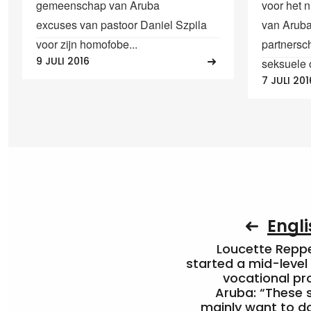
gemeenschap van Aruba
voor het 
excuses van pastoor Daniel Szpila
van Aruba
voor zijn homofobe...
partnersc
9 JULI 2016
seksuele o
7 JULI 201
Engli
Loucette Rep
started a mid-level
vocational pr
Aruba: “These 
mainly want to do