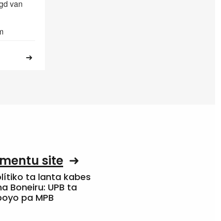
igd van
m
mentu site
olítiko ta lanta kabes
a Boneiru: UPB ta
apoyo pa MPB