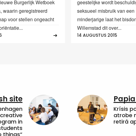
nieuwe Burgerlijk Wetboek
geestelijke wordt beschuld
, waarin geregistreerd
seksueel misbruik van een
hap voor stellen ongeacht
minderjarige laat het bisdo
riëntatie...
Willemstad dit over...
6
14 AUGUSTUS 2015
sh site
Papia
penhagen
Krísis p
 creative
atrobe n
ogram in
retirá 
students
 things”