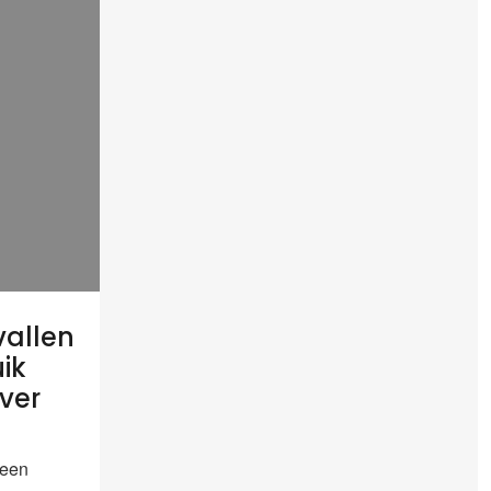
vallen
ik
ver
een