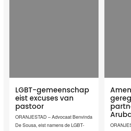
LGBT-gemeenschap
Amen
eist excuses van
gereg
pastoor
partn
Arub
ORANJESTAD – Advocaat Benvinda
De Sousa, eist namens de LGBT-
ORANJES