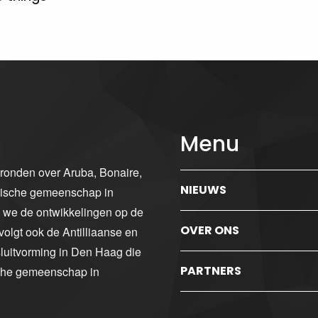
Menu
gronden over Aruba, Bonaire,
NIEUWS
ibische gemeenschap in
n we de ontwikkelingen op de
OVER ONS
volgt ook de Antilliaanse en
luitvorming in Den Haag die
PARTNERS
sche gemeenschap in