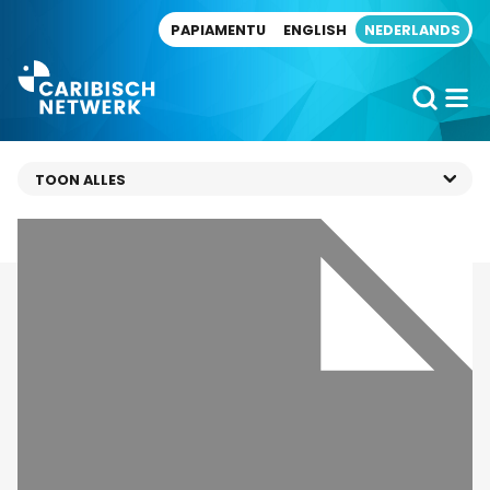
Direct naar artikel
PAPIAMENTU
ENGLISH
NEDERLANDS