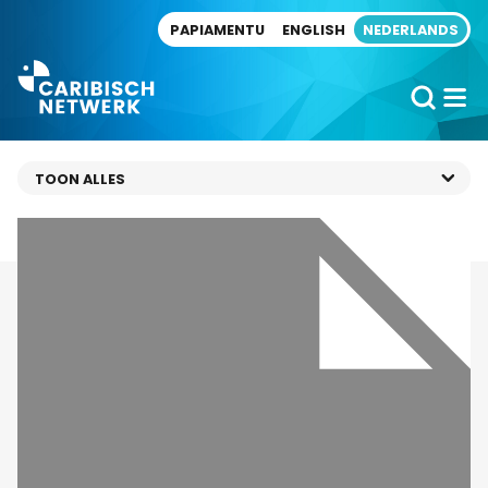
Direct naar artikel
PAPIAMENTU
ENGLISH
NEDERLANDS