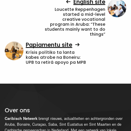
English site
Loucette Reppenhagen
started a mid-level
creative vocational
program in Aruba: “These
students mainly want to do
things”
Papiamentu site
Krísis polítiko ta lanta
kabes atrobe na Boneiru:
UPB ta retirá apoyo pa MPB
Over ons
brengt nieuws, actualiteiten en achtergronden over
Caribisch Netwerk
Aruba, Bonaire, Curaçao, Saba, Sint Eustatius en Sint Maarten en de
Caribische gemeenschap in Nederland. Met een netwerk van lokale