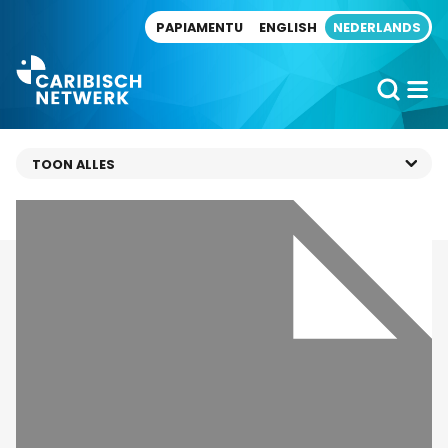
Direct naar artikel
PAPIAMENTU
ENGLISH
NEDERLANDS