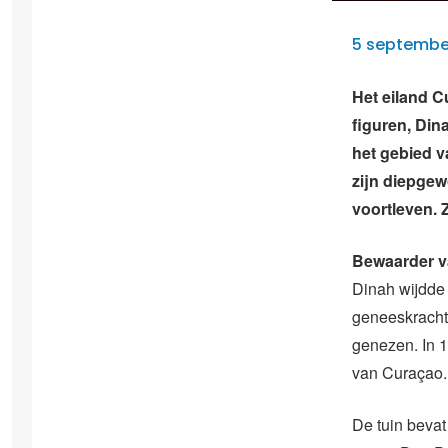
5 september
Het eiland C
figuren, Din
het gebied 
zijn diepgew
voortleven. 
Bewaarder v
Dinah wijdde
geneeskrachti
genezen. In 1
van Curaçao.
De tuin bevat