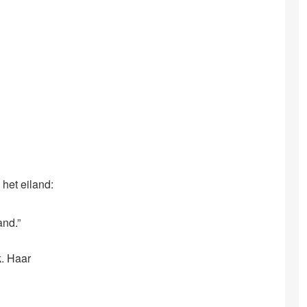
het eiland:
and.”
k. Haar