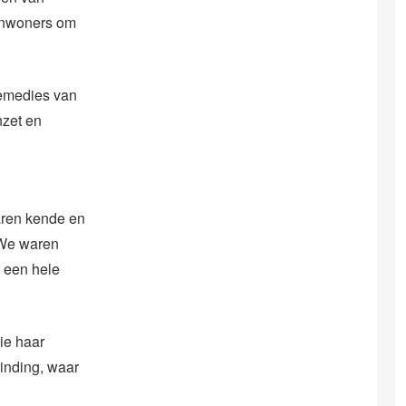
 inwoners om
remedies van
nzet en
aren kende en
“We waren
 een hele
ie haar
inding, waar