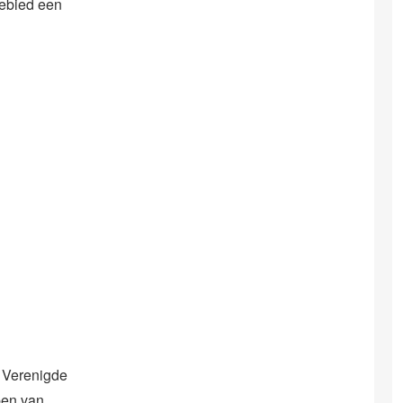
gebied een
e Verenigde
pen van