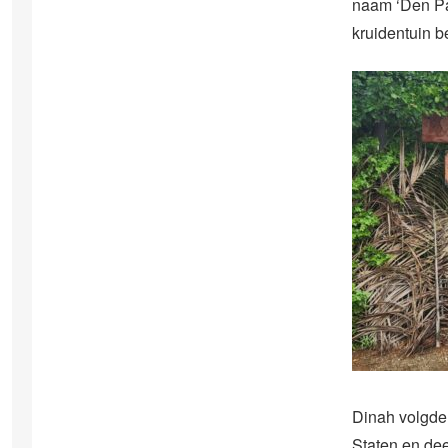
naam ‘Den Par
kruidentuin 
Dinah volgde 
Staten en de