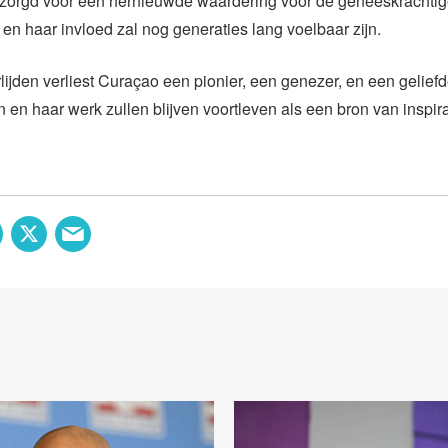
zorgd voor een hernieuwde waardering voor de geneeskrachtige
en haar invloed zal nog generaties lang voelbaar zijn.
lijden verliest Curaçao een pionier, een genezer, en een geliefd
n en haar werk zullen blijven voortleven als een bron van inspira