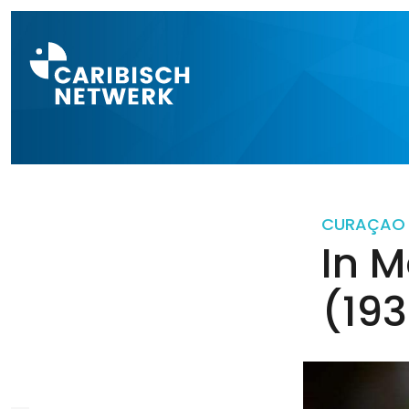
Direct naar a
CURAÇAO
In 
(19