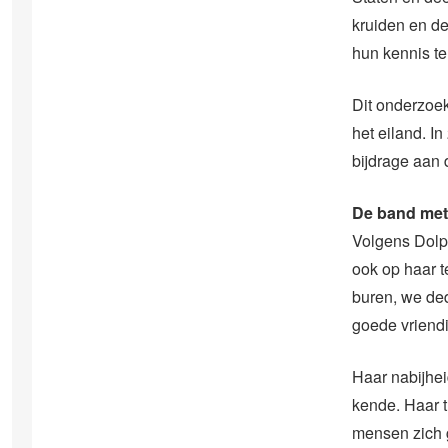
kruiden en de
hun kennis t
Dit onderzoek
het eiland. I
bijdrage aan 
De band met
Volgens Dolp
ook op haar 
buren, we d
goede vriendi
Haar nabijhei
kende. Haar t
mensen zich 