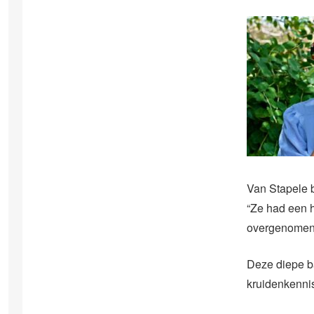
Van Stapele b
“Ze had een 
overgenomen e
Deze diepe ba
kruidenkennis