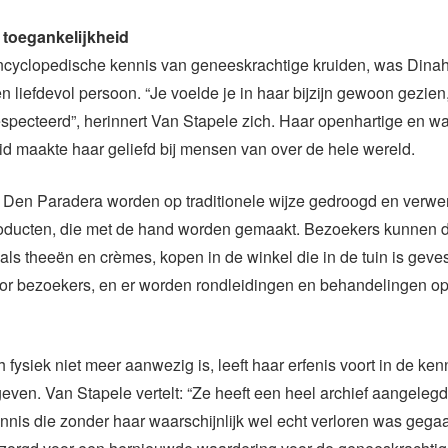
 toegankelijkheid
ncyclopedische kennis van geneeskrachtige kruiden, was Dina
en liefdevol persoon. “Je voelde je in haar bijzijn gewoon gezien
specteerd”, herinnert Van Stapele zich. Haar openhartige en w
id maakte haar geliefd bij mensen van over de hele wereld.
 Den Paradera worden op traditionele wijze gedroogd en verwerk
producten, die met de hand worden gemaakt. Bezoekers kunnen 
als theeën en crèmes, kopen in de winkel die in de tuin is geves
oor bezoekers, en er worden rondleidingen en behandelingen op
fysiek niet meer aanwezig is, leeft haar erfenis voort in de kenn
even. Van Stapele vertelt: “Ze heeft een heel archief aangelegd
nnis die zonder haar waarschijnlijk wel echt verloren was gega