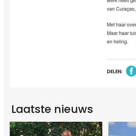
werk heeft ge
van Curaçao, 
Met haar over
Maar haar tui
en heling.
DELEN:
Laatste nieuws