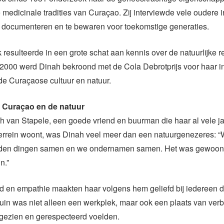
 medicinale tradities van Curaçao. Zij interviewde vele oudere
e documenteren en te bewaren voor toekomstige generaties.
 resulteerde in een grote schat aan kennis over de natuurlijke 
n 2000 werd Dinah bekroond met de Cola Debrotprijs voor haar i
de Curaçaose cultuur en natuur.
 Curaçao en de natuur
h van Stapele, een goede vriend en buurman die haar al vele j
terrein woont, was Dinah veel meer dan een natuurgenezeres: 
eden dingen samen en we ondernamen samen. Het was gewoon
n.”
d en empathie maakten haar volgens hem geliefd bij iedereen d
uin was niet alleen een werkplek, maar ook een plaats van verb
gezien en gerespecteerd voelden.