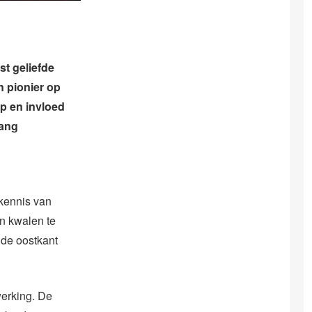
t geliefde
n pionier op
p en invloed
lang
kennis van
en kwalen te
 de oostkant
werking. De