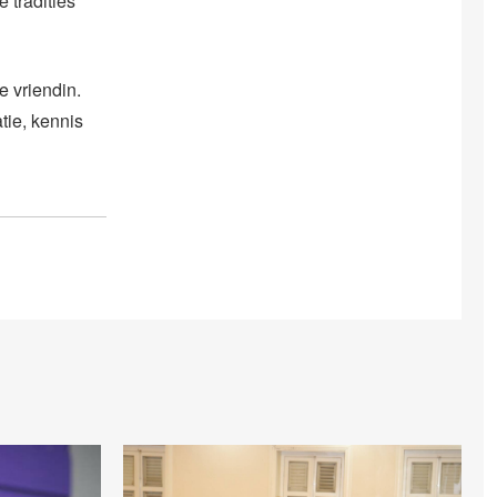
 tradities
e vriendin.
tie, kennis