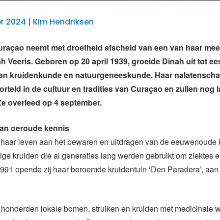
 2024 | Kim Hendriksen
uraçao neemt met droefheid afscheid van een van haar mees
ah Veeris. Geboren op 20 april 1939, groeide Dinah uit tot ee
van kruidenkunde en natuurgeneeskunde. Haar nalatenscha
orteld in de cultuur en tradities van Curaçao en zullen nog 
Ze overleed op 4 september.
an oeroude kennis
 haar leven aan het bewaren en uitdragen van de eeuwenoude 
ge kruiden die al generaties lang werden gebruikt om ziektes 
991 opende zij haar beroemde kruidentuin ‘Den Paradera’, aan
 honderden lokale bomen, struiken en kruiden met medicinale 