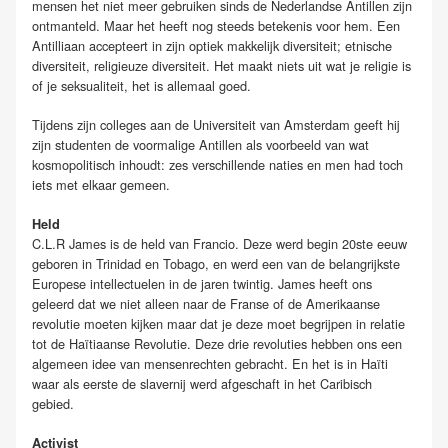
mensen het niet meer gebruiken sinds de Nederlandse Antillen zijn
ontmanteld. Maar het heeft nog steeds betekenis voor hem. Een
Antilliaan accepteert in zijn optiek makkelijk diversiteit; etnische
diversiteit, religieuze diversiteit. Het maakt niets uit wat je religie is
of je seksualiteit, het is allemaal goed.
Tijdens zijn colleges aan de Universiteit van Amsterdam geeft hij
zijn studenten de voormalige Antillen als voorbeeld van wat
kosmopolitisch inhoudt: zes verschillende naties en men had toch
iets met elkaar gemeen.
Held
C.L.R James is de held van Francio. Deze werd begin 20ste eeuw
geboren in Trinidad en Tobago, en werd een van de belangrijkste
Europese intellectuelen in de jaren twintig. James heeft ons
geleerd dat we niet alleen naar de Franse of de Amerikaanse
revolutie moeten kijken maar dat je deze moet begrijpen in relatie
tot de Haïtiaanse Revolutie. Deze drie revoluties hebben ons een
algemeen idee van mensenrechten gebracht. En het is in Haïti
waar als eerste de slavernij werd afgeschaft in het Caribisch
gebied.
Activist