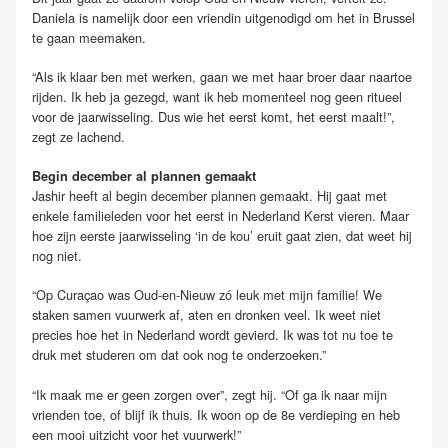
Daniela is namelijk door een vriendin uitgenodigd om het in Brussel
te gaan meemaken.
“Als ik klaar ben met werken, gaan we met haar broer daar naartoe
rijden. Ik heb ja gezegd, want ik heb momenteel nog geen ritueel
voor de jaarwisseling. Dus wie het eerst komt, het eerst maalt!”,
zegt ze lachend.
Begin december al plannen gemaakt
Jashir heeft al begin december plannen gemaakt. Hij gaat met
enkele familieleden voor het eerst in Nederland Kerst vieren. Maar
hoe zijn eerste jaarwisseling ‘in de kou’ eruit gaat zien, dat weet hij
nog niet.
“Op Curaçao was Oud-en-Nieuw zó leuk met mijn familie! We
staken samen vuurwerk af, aten en dronken veel. Ik weet niet
precies hoe het in Nederland wordt gevierd. Ik was tot nu toe te
druk met studeren om dat ook nog te onderzoeken.”
“Ik maak me er geen zorgen over”, zegt hij. “Of ga ik naar mijn
vrienden toe, of blijf ik thuis. Ik woon op de 8e verdieping en heb
een mooi uitzicht voor het vuurwerk!”