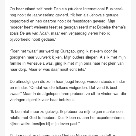
Op haar eiland zelf heeft Daniela (student International Business)
nog nooit de jaarwisseling gevierd. “Ik ben als Jehova’s getuige
opgegroeid en heb daarom nooit de feestdagen gevierd. Mijn
moeder heeft weleens feestjes georganiseerd met Bijbelse thema’s
zoals
, maar een verjaardag vieren heb ik
De ark van Noah
bijvoorbeeld nooit gedaan.”
“Toen het twaalf uur werd op Curaçao, ging ik stiekem door de
gordijnen naar vuurwerk kijken. Mijn ouders sliepen. Als ik met mijn
familie in Venezuela was, ging ik met mijn oma naar het plein van
haar dorp. Maar er was daar nooit echt iets.”
De uitnodigingen die ze in haar jeugd kreeg, werden steeds minder
en minder. “Omdat we die telkens weigerden. Dat vond ik best
zwaar.” Maar in de afgelopen jaren probeert ze uit te vinden wat die
vieringen eigenlijk voor haar betekent.
“Ik ben niet meer zo gelovig. Ik probeer op mijn eigen manier een
relatie met God te hebben. Dus ik ben nu aan het experimenteren;
kijken welke feestjes bij mijn leven past.”
Dit jaar gaat ze daarom volop Oud-en-Nieuw vieren, vertelt ze.