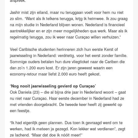
afspreek.”
Jashir mist zijn eiland, maar nu teruggaan voelt voor hem nu niet
zo slim. “Want als ik telkens terugga, krijg ik heimwee. Ik zou graag
na mijn studie in Nederland blijven wonen. Nederland is financieel
aantrekkelijker en er zijn meer mogelijkheden qua werk. Maar als ik
regelmatig terugga, zou ik weer naar Curaçao willen verhuizen.”
Veel Caribische studenten herinneren zich hun eerste Kerst of
jaarwisseling in Nederland: verdrietig, voor het eerst zonder familie.
Sommige ouders betalen hun dure vliegticket naar de Cariben die
dan zo’n 1.200 euro kost. Er zijn jaren geweest waarin een
economy-retour maar liefst 2.000 euro heeft gekost.
‘Nog nooit jaarwisseling gevierd op Curaçao’
Ook Daniela (23) – die al bijna drie jaar in Nederland woont – gaat
nu niet naar Curaçao. Haar eerste december in Nederland had ze
met vrienden doorgebracht. De tweede keer heeft zij gewerkt op
een feestje.
“Ik had eigenlijk geen plannen. Dus toen ik gevraagd werd om te
werken, had ik meteen ja gezegd. Kon lekker wat verdienen”, zegt
ze lachend. “Maar dat doe ik nóóit meer!”