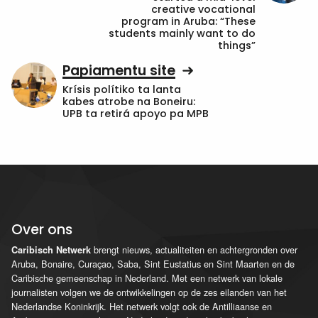
creative vocational
program in Aruba: “These
students mainly want to do
things”
Papiamentu site
Krísis polítiko ta lanta
kabes atrobe na Boneiru:
UPB ta retirá apoyo pa MPB
Over ons
brengt nieuws, actualiteiten en achtergronden over
Caribisch Netwerk
Aruba, Bonaire, Curaçao, Saba, Sint Eustatius en Sint Maarten en de
Caribische gemeenschap in Nederland. Met een netwerk van lokale
journalisten volgen we de ontwikkelingen op de zes eilanden van het
Nederlandse Koninkrijk. Het netwerk volgt ook de Antilliaanse en