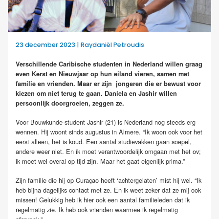
23 december 2023 | Raydaniël Petroudis
Verschillende Caribische studenten in Nederland willen graag
even Kerst en Nieuwjaar op hun eiland vieren, samen met
familie en vrienden. Maar er zijn
jongeren die er bewust voor
kiezen om niet terug te gaan. Daniela en Jashir willen
persoonlijk doorgroeien, zeggen ze.
Voor Bouwkunde-student Jashir (21) is Nederland nog steeds erg
wennen. Hij woont sinds augustus in Almere. “Ik woon ook voor het
eerst alleen, het is koud. Een aantal studievakken gaan soepel,
andere weer niet. En ik moet verantwoordelijk omgaan met het ov;
ik moet wel overal op tijd zijn. Maar het gaat eigenlijk prima.”
Zijn familie die hij op Curaçao heeft ‘achtergelaten’ mist hij wel. “Ik
heb bijna dagelijks contact met ze. En ik weet zeker dat ze mij ook
missen! Gelukkig heb ik hier ook een aantal familieleden dat ik
regelmatig zie. Ik heb ook vrienden waarmee ik regelmatig