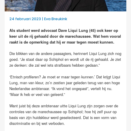
24 februari 2023 | Eva Breukink
Als student werd advocaat Dave Liqui Lung (45) ook keer op
keer uit de rij gehaald door de marechaussee. Wat hem vooral
raakt is de opmerking dat hij er maar tegen moest kunnen.
Die blikken van de andere passagiers, herinnert Liqui Lung zich nog
goed. “Je staat daar op Schiphol en wordt uit de rij gehaald. Je ziet
ze denken: die zal wel iets strafbaars hebben gedaan.”
‘Etnisch profileren? Je moet er maar tegen kunnen.’ Dat krijgt Liqui
Lung, man van kleur, zo’n zestien jaar geleden terug van een hoge
Nederlandse ambtenaar. “Ik vond het ongepast”, vertelt hij nu.
“Maar ik heb er veel van geleerd.”
Want juist bij deze ambtenaar uitte Liqui Lung zijn zorgen over de
controles van de marechaussee op Schiphol; hoe hij zelf puur op
basis van zijn huidskleur werd geselecteerd. Dat is een vorm van
discriminatie en bij wet verboden.