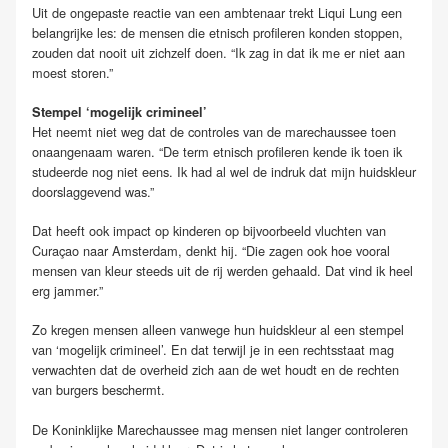
Uit de ongepaste reactie van een ambtenaar trekt Liqui Lung een
belangrijke les: de mensen die etnisch profileren konden stoppen,
zouden dat nooit uit zichzelf doen. “Ik zag in dat ik me er niet aan
moest storen.”
Stempel ‘mogelijk crimineel’
Het neemt niet weg dat de controles van de marechaussee toen
onaangenaam waren. “De term etnisch profileren kende ik toen ik
studeerde nog niet eens. Ik had al wel de indruk dat mijn huidskleur
doorslaggevend was.”
Dat heeft ook impact op kinderen op bijvoorbeeld vluchten van
Curaçao naar Amsterdam, denkt hij. “Die zagen ook hoe vooral
mensen van kleur steeds uit de rij werden gehaald. Dat vind ik heel
erg jammer.”
Zo kregen mensen alleen vanwege hun huidskleur al een stempel
van ‘mogelijk crimineel’. En dat terwijl je in een rechtsstaat mag
verwachten dat de overheid zich aan de wet houdt en de rechten
van burgers beschermt.
De Koninklijke Marechaussee mag mensen niet langer controleren