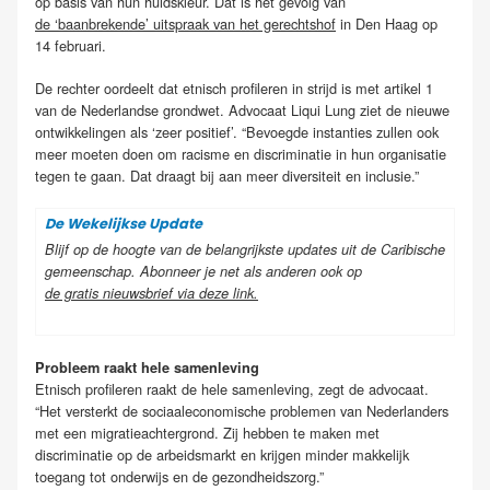
op basis van hun huidskleur. Dat is het gevolg van
de ‘baanbrekende’ uitspraak van het gerechtshof
in Den Haag op
14 februari.
De rechter oordeelt dat etnisch profileren in strijd is met artikel 1
van de Nederlandse grondwet. Advocaat Liqui Lung ziet de nieuwe
ontwikkelingen als ‘zeer positief’. “Bevoegde instanties zullen ook
meer moeten doen om racisme en discriminatie in hun organisatie
tegen te gaan. Dat draagt bij aan meer diversiteit en inclusie.”
De Wekelijkse Update
Blijf op de hoogte van de belangrijkste updates uit de Caribische
gemeenschap. Abonneer je net als anderen ook op
de gratis nieuwsbrief via deze link
.
Probleem raakt hele samenleving
Etnisch profileren raakt de hele samenleving, zegt de advocaat.
“Het versterkt de sociaaleconomische problemen van Nederlanders
met een migratieachtergrond. Zij hebben te maken met
discriminatie op de arbeidsmarkt en krijgen minder makkelijk
toegang tot onderwijs en de gezondheidszorg.”