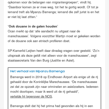
opkomen voor de belangen van migrantengroepen”, vindt hij.
“Daardoor komen ze er mee weg, tot het te gortig wordt. Of tot je
iemand treft als Mpanzu Bamenga; iemand die zelf jurist is en het
er niet bij laat zitten.”
‘Ook douane in de gaten houden’
Ocan merkt op dat ‘alle aandacht nu uitgaat naar de
marechaussee’. Volgens voorzitter Martijn moet er gekeken worden
of de douane ook aan etnisch profileren doet.
SP-Kamerlid Leijten heeft daar dinsdag vragen over gesteld. “Zo’n
uitspraak als deze geldt niet alleen voor de marechaussee”, zegt
staatssecretaris Van den Burg (Justitie en Asiel).
Het verhaal van Mpanzu Bamenga
Bamenga werd in 2018 op Eindhoven Airport als enige uit de rij
gehaald door de Koninklijke Marechaussee. “De marechaussee
zei dat ze opzoek zijn naar criminelen en asielzoekers. Iedereen
mocht doorlopen, maar ik werd uit de rij gehaald”,
vertelde hij tegenover de NOS
.
Bamenga stelt dat hij het prima had gevonden als hij in een