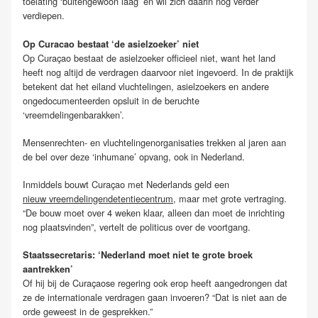
toelating ‘buitengewoon laag’ en wil zich daarin nog verder
verdiepen.
Op Curacao bestaat ‘de asielzoeker’ niet
Op Curaçao bestaat de asielzoeker officieel niet, want het land
heeft nog altijd de verdragen daarvoor niet ingevoerd. In de praktijk
betekent dat het eiland vluchtelingen, asielzoekers en andere
ongedocumenteerden opsluit in de beruchte
‘vreemdelingenbarakken’.
Mensenrechten- en vluchtelingenorganisaties trekken al jaren aan
de bel over deze ‘inhumane’ opvang, ook in Nederland.
Inmiddels bouwt Curaçao met Nederlands geld een
nieuw vreemdelingendetentiecentrum
, maar met grote vertraging.
“De bouw moet over 4 weken klaar, alleen dan moet de inrichting
nog plaatsvinden”, vertelt de politicus over de voortgang.
Staatssecretaris: ‘Nederland moet niet te grote broek
aantrekken’
Of hij bij de Curaçaose regering ook erop heeft aangedrongen dat
ze de internationale verdragen gaan invoeren? “Dat is niet aan de
orde geweest in de gesprekken.”