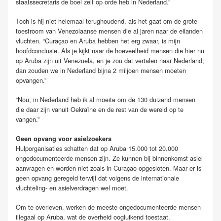
staatssecretaris de boel zelf op orde heb in Nederland.”
Toch is hij niet helemaal terughoudend, als het gaat om de grote
toestroom van Venezolaanse mensen die al jaren naar de eilanden
vluchten. “Curaçao en Aruba hebben het erg zwaar, is mijn
hoofdconclusie. Als je kijkt naar de hoeveelheid mensen die hier nu
op Aruba zijn uit Venezuela, en je zou dat vertalen naar Nederland;
dan zouden we in Nederland bijna 2 miljoen mensen moeten
opvangen.”
“Nou, in Nederland heb ik al moeite om de 130 duizend mensen
die daar zijn vanuit Oekraïne en de rest van de wereld op te
vangen.”
Geen opvang voor asielzoekers
Hulporganisaties schatten dat op Aruba 15.000 tot 20.000
ongedocumenteerde mensen zijn. Ze kunnen bij binnenkomst asiel
aanvragen en worden niet zoals in Curaçao opgesloten. Maar er is
geen opvang geregeld terwijl dat volgens de internationale
vluchteling- en asielverdragen wel moet.
Om te overleven, werken de meeste ongedocumenteerde mensen
illegaal op Aruba, wat de overheid oogluikend toestaat.