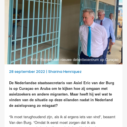
Foto: Bezoek aan nieuwe detentiecentrum op Curaçao
28 september 2022 | Sharina Henriquez
De Nederlandse staatssecretaris van Asiel Eric van der Burg
is op Curaçao en Aruba om te kijken hoe zij omgaan met
asielzoekers en andere migranten. Maar heeft hij wel wat te
vinden van de situatie op deze eilanden nadat in Nederland
de asielopvang zo misgaat?
“Ik moet terughoudend zijn, als ik al ergens iets van vind”, beaamt
Van den Burg. “Omdat ik eerst moet zorgen dat ik als