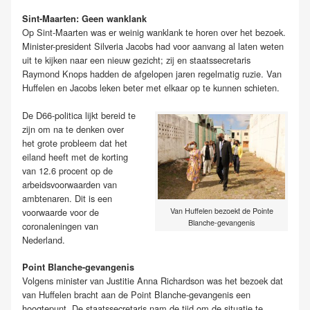
Sint-Maarten: Geen wanklank
Op Sint-Maarten was er weinig wanklank te horen over het bezoek.
Minister-president Silveria Jacobs had voor aanvang al laten weten
uit te kijken naar een nieuw gezicht; zij en staatssecretaris
Raymond Knops hadden de afgelopen jaren regelmatig ruzie. Van
Huffelen en Jacobs leken beter met elkaar op te kunnen schieten.
De D66-politica lijkt bereid te
zijn om na te denken over
het grote probleem dat het
eiland heeft met de korting
van 12.6 procent op de
arbeidsvoorwaarden van
ambtenaren. Dit is een
voorwaarde voor de
Van Huffelen bezoekt de Pointe
Blanche-gevangenis
coronaleningen van
Nederland.
Point Blanche-gevangenis
Volgens minister van Justitie Anna Richardson was het bezoek dat
van Huffelen bracht aan de Point Blanche-gevangenis een
hoogtepunt. De staatssecretaris nam de tijd om de situatie te