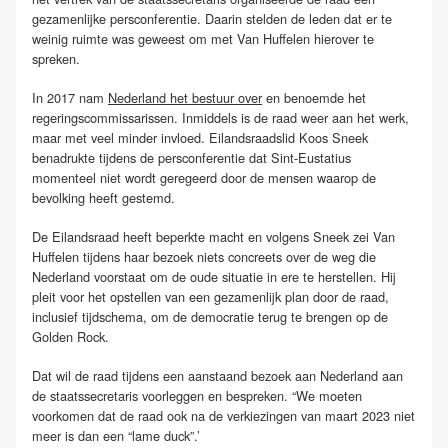
gezamenlijke persconferentie. Daarin stelden de leden dat er te
weinig ruimte was geweest om met Van Huffelen hierover te
spreken.
In 2017 nam
Nederland het bestuur over
en benoemde het
regeringscommissarissen. Inmiddels is de raad weer aan het werk,
maar met veel minder invloed. Eilandsraadslid Koos Sneek
benadrukte tijdens de persconferentie dat Sint-Eustatius
momenteel niet wordt geregeerd door de mensen waarop de
bevolking heeft gestemd.
De Eilandsraad heeft beperkte macht en volgens Sneek zei Van
Huffelen tijdens haar bezoek niets concreets over de weg die
Nederland voorstaat om de oude situatie in ere te herstellen. Hij
pleit voor het opstellen van een gezamenlijk plan door de raad,
inclusief tijdschema, om de democratie terug te brengen op de
Golden Rock.
Dat wil de raad tijdens een aanstaand bezoek aan Nederland aan
de staatssecretaris voorleggen en bespreken. “We moeten
voorkomen dat de raad ook na de verkiezingen van maart 2023 niet
meer is dan een “lame duck”.’