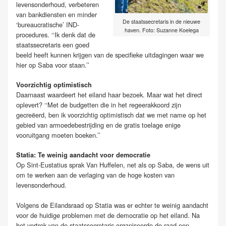
levensonderhoud, verbeteren
van bankdiensten en minder
De staatssecretaris in de nieuwe
‘bureaucratische’ IND-
haven. Foto: Suzanne Koelega
procedures. ‘‘Ik denk dat de
staatssecretaris een goed
beeld heeft kunnen krijgen van de specifieke uitdagingen waar we
hier op Saba voor staan.’’
Voorzichtig optimistisch
Daarnaast waardeert het eiland haar bezoek. Maar wat het direct
oplevert? ‘‘Met de budgetten die in het regeerakkoord zijn
gecreëerd, ben ik voorzichtig optimistisch dat we met name op het
gebied van armoedebestrijding en de gratis toelage enige
vooruitgang moeten boeken.’’
Statia: Te weinig aandacht voor democratie
Op Sint-Eustatius sprak Van Huffelen, net als op Saba, de wens uit
om te werken aan de verlaging van de hoge kosten van
levensonderhoud.
Volgens de Eilandsraad op Statia was er echter te weinig aandacht
voor de huidige problemen met de democratie op het eiland. Na
het vertrek van de staatssecretaris organiseerde de raad een