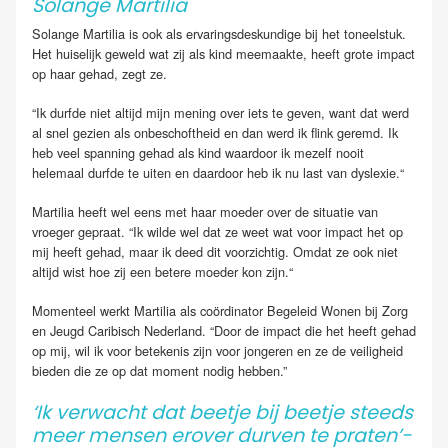
Solange Martilia
Solange Martilia is ook als ervaringsdeskundige bij het toneelstuk.
Het huiselijk geweld wat zij als kind meemaakte, heeft grote impact
op haar gehad, zegt ze.
“Ik durfde niet altijd mijn mening over iets te geven, want dat werd
al snel gezien als onbeschoftheid en dan werd ik flink geremd. Ik
heb veel spanning gehad als kind waardoor ik mezelf nooit
helemaal durfde te uiten en daardoor heb ik nu last van dyslexie.“
Martilia heeft wel eens met haar moeder over de situatie van
vroeger gepraat. “Ik wilde wel dat ze weet wat voor impact het op
mij heeft gehad, maar ik deed dit voorzichtig. Omdat ze ook niet
altijd wist hoe zij een betere moeder kon zijn.“
Momenteel werkt Martilia als coördinator Begeleid Wonen bij Zorg
en Jeugd Caribisch Nederland. “Door de impact die het heeft gehad
op mij, wil ik voor betekenis zijn voor jongeren en ze de veiligheid
bieden die ze op dat moment nodig hebben.”
‘Ik verwacht dat beetje bij beetje steeds
meer mensen erover durven te praten’-