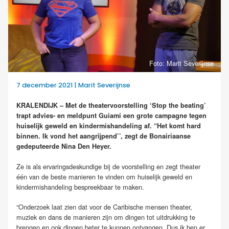
Foto: Marit Severijnse
7 december 2021 | Marit Severijnse
KRALENDIJK – Met de theatervoorstelling ‘Stop the beating’
trapt advies- en meldpunt Guiami een grote campagne tegen
huiselijk geweld en kindermishandeling af. “Het komt hard
binnen. Ik vond het aangrijpend’’, zegt de Bonairiaanse
gedeputeerde Nina Den Heyer.
Ze is als ervaringsdeskundige bij de voorstelling en zegt theater
één van de beste manieren te vinden om huiselijk geweld en
kindermishandeling bespreekbaar te maken.
“Onderzoek laat zien dat voor de Caribische mensen theater,
muziek en dans de manieren zijn om dingen tot uitdrukking te
brengen en ook dingen beter te kunnen ontvangen. Dus ik ben er