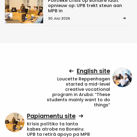
Politieke crisis op Bonaire laait
opnieuw op: UPB trekt steun aan
MPB in
30 JULI 2026
English site
Loucette Reppenhagen
started a mid-level
creative vocational
program in Aruba: “These
students mainly want to do
things”
Papiamentu site
Krísis polítiko ta lanta
kabes atrobe na Boneiru:
UPB ta retirá apoyo pa MPB