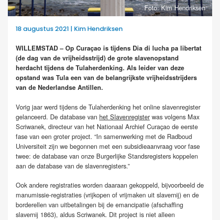
Foto: Kim Hendriksen
18 augustus 2021 | Kim Hendriksen
WILLEMSTAD – Op Curaçao is tijdens Dia di lucha pa libertat
(de dag van de vrijheidsstrijd) de grote slavenopstand
herdacht tijdens de Tulaherdenking. Als leider van deze
opstand was Tula een van de belangrijkste vrijheidsstrijders
van de Nederlandse Antillen.
Vorig jaar werd tijdens de Tulaherdenking het online slavenregister
gelanceerd. De database van
het Slavenregister
was volgens Max
Scriwanek, directeur van het Nationaal Archief Curaçao de eerste
fase van een groter project. “In samenwerking met de Radboud
Universiteit zijn we begonnen met een subsidieaanvraag voor fase
twee: de database van onze Burgerlijke Standsregisters koppelen
aan de database van de slavenregisters.”
Ook andere registraties worden daaraan gekoppeld, bijvoorbeeld de
manumissie-registraties (vrijkopen of vrijmaken uit slavernij) en de
borderellen van uitbetalingen bij de emancipatie (afschaffing
slavernij 1863), aldus Scriwanek. Dit project is niet alleen