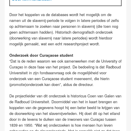
Door het koppelen va de databases wordt het mogelijk om de
namen uit de slavernij-periode te volgen in latere periodes of zelfs
op achternaam te zoeken naar personen in slavernij (die toen nog
geen achternaam hadden). Historisch demografisch onderzoek
(doorwerking van slavernij naar latere periodes) wordt hierdoor
mogelijk gemaakt, wat een echt researchproject wordt.
Onderzoek door Curaçaose student
“Dat is de reden waarom we ook samenwerken met de University of
Curaçao in deze fase van het project. De bedoeling is dat Radboud
Universiteit in zijn fondsaanvraag ook de mogelijkheid voor
onderzoek van een Curaçaose student meeneemt, die hierin
(promotie)onderzoek kan doen”, aldus de directeur.
De projectleider van dit onderzoek is historicus Coen van Galen van
de Radboud Universiteit. Doormiddel van het in kaart brengen en
koppelen van de gegevens hoopt hij een beter beeld te krijgen van
de doorwerking van het slavernijverleden. Hij doet dit op het eiland
door in de levens te duiken van de inwoners van Curaçao tussen
1839 en 1950. “Wat wij onderzoeken is hoe mensen hun leven
opbouwden na de slavernijperiode. Het is namelijk niet zo dat toen