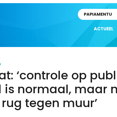
rtikel
PAPIAMENTU
ACTUEEL
D
t: ‘controle op publ
 is normaal, maar n
 rug tegen muur’