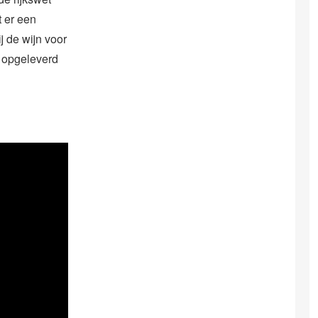
t er een
 de wijn voor
t opgeleverd