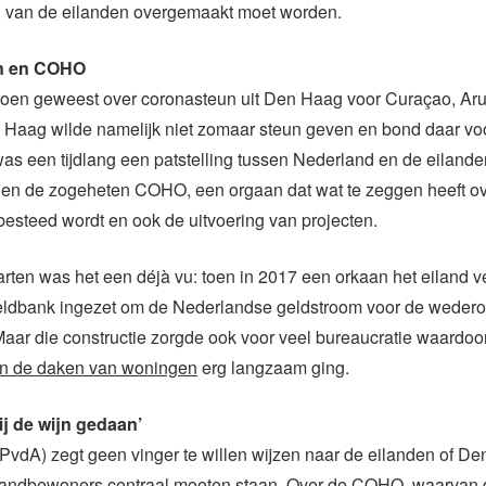
 van de eilanden overgemaakt moet worden.
n en COHO
 doen geweest over coronasteun uit Den Haag voor Curaçao, Aru
 Haag wilde namelijk niet zomaar steun geven en bond daar v
was een tijdlang een patstelling tussen Nederland en de eilande
en de zogeheten COHO, een orgaan dat wat te zeggen heeft o
esteed wordt en ook de uitvoering van projecten.
rten was het een déjà vu: toen in 2017 een orkaan het eiland v
ldbank ingezet om de Nederlandse geldstroom voor de weder
Maar die constructie zorgde ook voor veel bureaucratie waardoo
n de daken van woningen
erg langzaam ging.
ij de wijn gedaan’
(PvdA) zegt geen vinger te willen wijzen naar de eilanden of D
ilandbewoners centraal moeten staan. Over de COHO, waarvan d