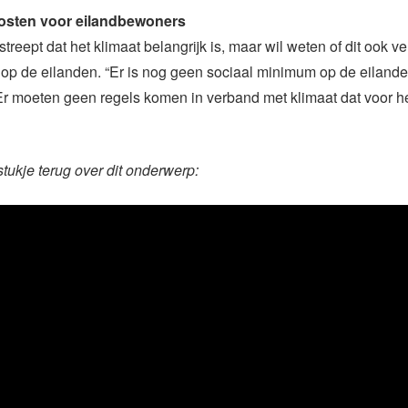
kosten voor eilandbewoners
treept dat het klimaat belangrijk is, maar wil weten of dit ook ve
op de eilanden. “Er is nog geen sociaal minimum op de eiland
Er moeten geen regels komen in verband met klimaat dat voor h
stukje terug over dit onderwerp: