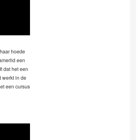
r haar hoede
Kamerlid een
t dat het een
t werkt in de
met een cursus