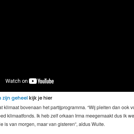
n zijn geheel
kijk je hier
t klimaat bovenaan het partijprogramma. “Wij pleiten dan ook v
eed klimaatfonds. Ik heb zelf orkaan Irma meegemaakt dus ik we
e is van morgen, maar van gisteren”, aldus Wuite.