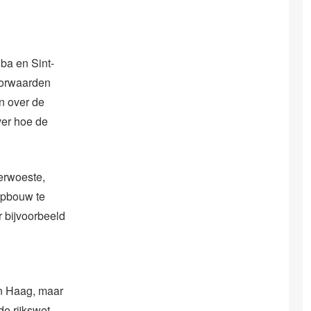
ba en Sint-
oorwaarden
n over de
ver hoe de
erwoeste,
opbouw te
r bijvoorbeeld
en Haag, maar
e rijkswet