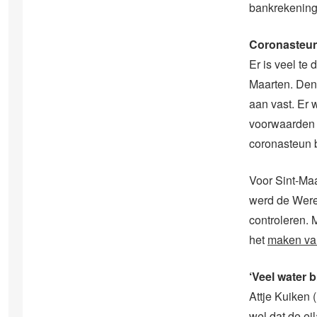
bankrekening
Coronasteu
Er is veel te
Maarten. Den
aan vast. Er 
voorwaarden 
coronasteun b
Voor Sint-Maa
werd de Were
controleren. 
het
maken va
‘Veel water b
Attje Kuiken 
wel dat de e