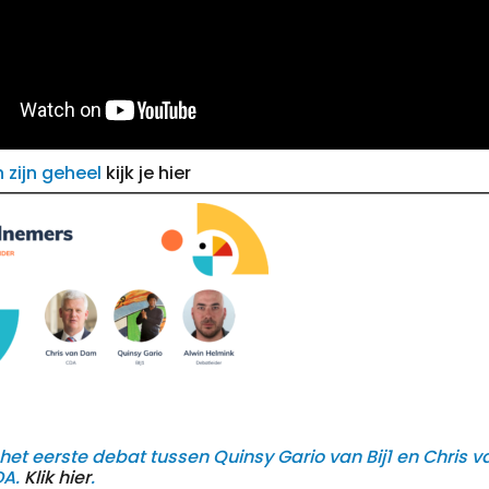
n zijn geheel
kijk je hier
 het eerste debat tussen Quinsy Gario van Bij1 en Chris
DA.
Klik hier
.