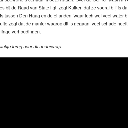
s bij de Raad van State ligt, zegt Kuiken dat ze vooral blij is da
s tussen Den Haag en de eilanden ‘waar toch wel veel water bij
uite zegt dat de manier waarop dit is gegaan, veel schade heef
rlinge verhoudingen.
stukje terug over dit onderwerp: