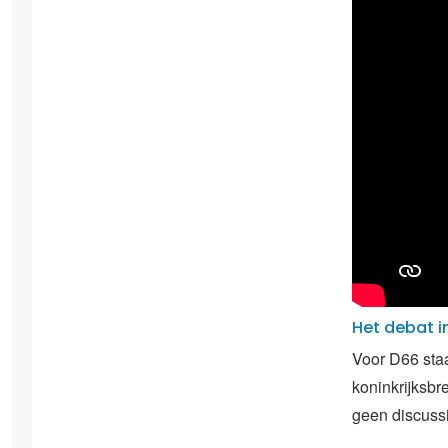
Het debat i
Voor D66 staa
koninkrijksbr
geen discussi