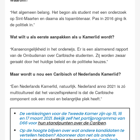
“Het algemeen belang. Het begon als student met een onderzoek
op Sint-Maarten en daarna als topambtenaar. Pas in 2016 ging ik
de politiek in.”
Wat wilt u als eerste aanpakken als u Kamerlid wordt?
“Kansenongelijkheid in het onderwijs. Er is een alarmerend rapport
van de Ombudsman over Caribische studenten. Zij worden zwaar
geraakt door het huidige beleid en de politieke keuzes.”
Maar wordt u nou een Caribisch of Nederlands Kamerlid?
“Een Nederlands Kamerlid, natuurlijk. Nederland anno 2021 is zó
multicultureel dat het vanzelfsprekend is dat de Caribische
component ook een mooi en belangrijke plek heeft.”
De verkiezingen voor de Tweede Kamer zijn op 15, 16
en 17 maart 2021. Bekijk zelf het partijprogramma van
D66 voor
hun standpunten over de Cariben
.
Op de hoogte blijven over wat andere kandidaten te
vertellen hebben? Abonneer dan net als andere
lezers
op de wekelijkse nieuwsbrief
van Caribisch