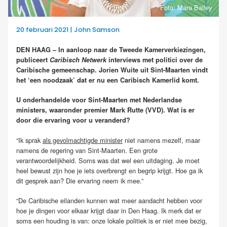
Foto: Mara Bailey
20 februari 2021 | John Samson
DEN HAAG – In aanloop naar de Tweede Kamerverkiezingen,
publiceert
Caribisch Netwerk
interviews met politici over de
Caribische gemeenschap. Jorien Wuite uit Sint-Maarten vindt
het ‘een noodzaak’ dat er nu een Caribisch Kamerlid komt.
U onderhandelde voor Sint-Maarten met Nederlandse
ministers, waaronder premier Mark Rutte (VVD). Wat is er
door die ervaring voor u veranderd?
“Ik sprak
als gevolmachtigde minister
niet namens mezelf, maar
namens de regering van Sint-Maarten. Een grote
verantwoordelijkheid. Soms was dat wel een uitdaging. Je moet
heel bewust zijn hoe je iets overbrengt en begrip krijgt. Hoe ga ik
dit gesprek aan? Die ervaring neem ik mee.”
“De Caribische eilanden kunnen wat meer aandacht hebben voor
hoe je dingen voor elkaar krijgt daar in Den Haag. Ik merk dat er
soms een houding is van: onze lokale politiek is er niet mee bezig,