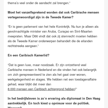
thema’s veel onder de aandacht zal brengen.”
Moet het vanzelfsprekend worden dat ook Caribische mensen
vertegenwoordigd zijn in de Tweede Kamer?
“Er is geen parlement van het hele Koninkrijk. Nu kun je alleen als
gevolmachtigde minister van Aruba, Curaçao en Sint-Maarten
meepraten. Maar D66 vindt dat ook zij stemrecht moeten hebben
als de Tweede Kamer onderwerpen behandelt die de eilanden
rechtstreeks aangaan.”
En een Caribisch Kamerlid?
“Dat is geen luxe, maar noodzaak. Er zijn ontzettend veel
Caribische mensen in Nederland en die vinden het ook belangrijk
om zich gerepresenteerd te zien als het gaat over wonen,
werkgelegenheid en stages. We hebben net een toeslagenaffaire
gehad, waar blijkt dat meer dan
8.000 mensen een Caribisch achtergrond hebben
!”
In het bedrijfsleven is zo’n ervaring als diplomaat in Den Haag
aantrekkelijk. En toch kiest u opnieuw voor de politiek.
Waarom?