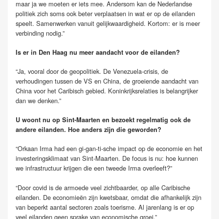
maar ja we moeten er iets mee. Andersom kan de Nederlandse
politiek zich soms ook beter verplaatsen in wat er op de eilanden
speelt. Samenwerken vanuit gelijkwaardigheid. Kortom: er is meer
verbinding nodig.”
Is er in Den Haag nu meer aandacht voor de eilanden?
“Ja, vooral door de geopolitiek. De Venezuela-crisis, de
verhoudingen tussen de VS en China, de groeiende aandacht van
China voor het Caribisch gebied. Koninkrijksrelaties is belangrijker
dan we denken.”
U woont nu op Sint-Maarten en bezoekt regelmatig ook de
andere eilanden. Hoe anders zijn die geworden?
“Orkaan Irma had een gi-gan-ti-sche impact op de economie en het
investeringsklimaat van Sint-Maarten. De focus is nu: hoe kunnen
we infrastructuur krijgen die een tweede Irma overleeft?”
“Door covid is de armoede veel zichtbaarder, op alle Caribische
eilanden. De economieën zijn kwetsbaar, omdat die afhankelijk zijn
van beperkt aantal sectoren zoals toerisme. Al jarenlang is er op
veel eilanden geen sprake van economische groei.”