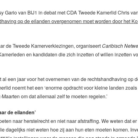
nsy Gario van BIJ1 in debat met CDA Tweede Kamerlid Chris van
dhaving op de eilanden overgenomen moet worden door het Kon
aar de Tweede Kamerverkiezingen, organiseert
Caribisch Netwe
merleden en kandidaten die zich inzetten of willen inzetten v
t al een jaar voor het overnemen van de rechtshandhaving op d
rlid noemt het een ‘enorme opdracht voor kleine landen zoals
-Maarten om dat allemaal zelf te moeten regelen.’
aar de eilanden’
eten naar herstelrecht en niet naar afstraffing. We weten dat er
ie dagelijks niet weten hoe zij aan hun eten moeten komen. Inv