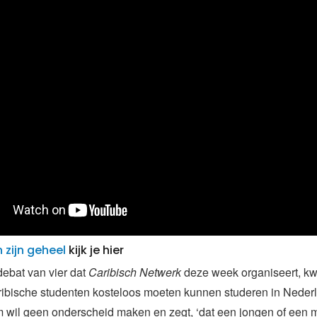
n zijn geheel
kijk je hier
 debat van vier dat
Caribisch Netwerk
deze week organiseert, k
aribische studenten kosteloos moeten kunnen studeren in Neder
wil geen onderscheid maken en zegt, ‘dat een jongen of een m