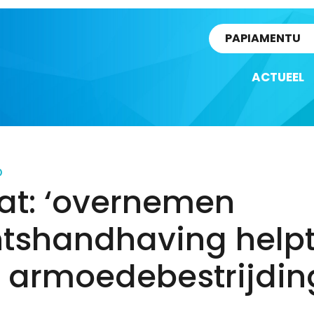
rtikel
PAPIAMENTU
ACTUEEL
D
at: ‘overnemen
htshandhaving help
, armoedebestrijdin