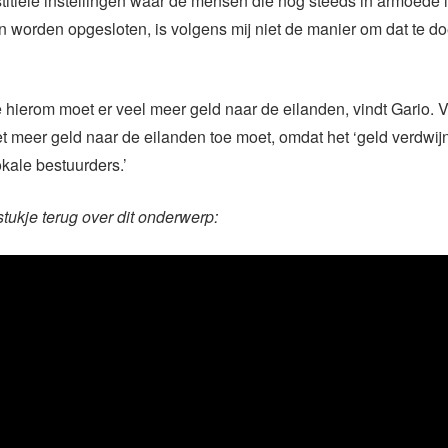
titiële instellingen waar de mensen die nog steeds in armoede
 worden opgesloten, is volgens mij niet de manier om dat te do
hierom moet er veel meer geld naar de eilanden, vindt Gario.
niet meer geld naar de eilanden toe moet, omdat het ‘geld verdwijn
kale bestuurders.’
stukje terug over dit onderwerp: