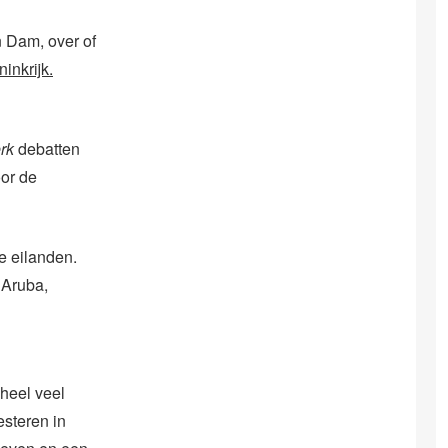
 Dam, over of
inkrijk.
rk
debatten
oor de
e eilanden.
 Aruba,
 heel veel
esteren in