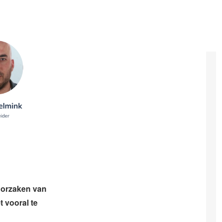
oorzaken van
t vooral te