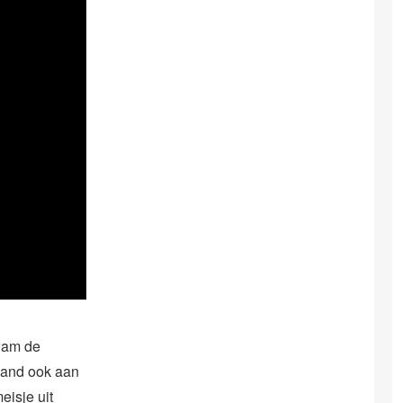
wam de
land ook aan
eisje uit