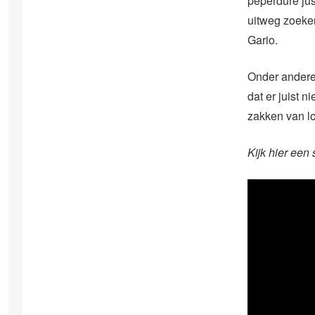
peperdure jus
uitweg zoeken
Gario.
Onder andere 
dat er juist 
zakken van lo
Kijk hier een 