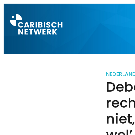
Direct naar a
NEDERLAN
Deb
rec
niet
wel’