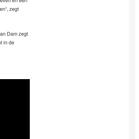
 leven en een
en”, zegt
 Van Dam zegt
t in de