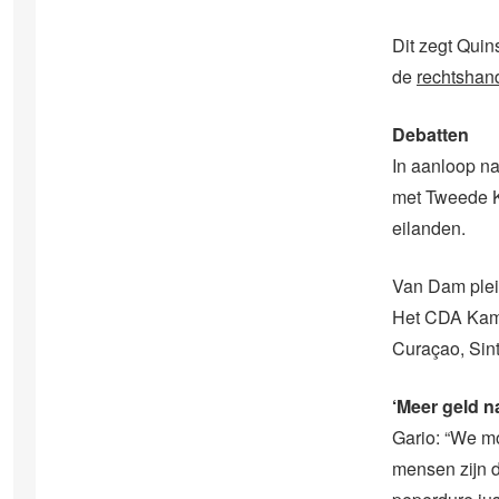
Dit zegt Qui
de
rechtshan
Debatten
In aanloop n
met Tweede Ka
eilanden.
Van Dam plei
Het CDA Kame
Curaçao, Sint
‘Meer geld n
Gario: “We mo
mensen zijn d