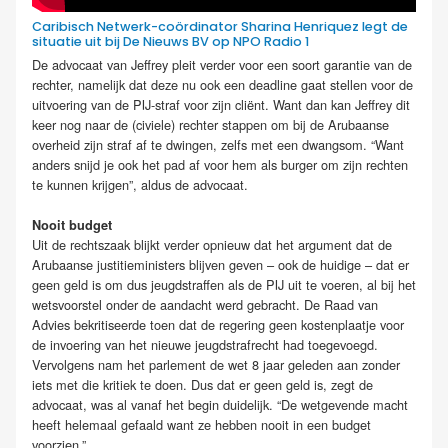
Caribisch Netwerk-coördinator Sharina Henriquez legt de
situatie uit bij De Nieuws BV op NPO Radio 1
De advocaat van Jeffrey pleit verder voor een soort garantie van de
rechter, namelijk dat deze nu ook een deadline gaat stellen voor de
uitvoering van de PIJ-straf voor zijn cliënt. Want dan kan Jeffrey dit
keer nog naar de (civiele) rechter stappen om bij de Arubaanse
overheid zijn straf af te dwingen, zelfs met een dwangsom. “Want
anders snijd je ook het pad af voor hem als burger om zijn rechten
te kunnen krijgen”, aldus de advocaat.
Nooit budget
Uit de rechtszaak blijkt verder opnieuw dat het argument dat de
Arubaanse justitieministers blijven geven – ook de huidige – dat er
geen geld is om dus jeugdstraffen als de PIJ uit te voeren, al bij het
wetsvoorstel onder de aandacht werd gebracht. De Raad van
Advies bekritiseerde toen dat de regering geen kostenplaatje voor
de invoering van het nieuwe jeugdstrafrecht had toegevoegd.
Vervolgens nam het parlement de wet 8 jaar geleden aan zonder
iets met die kritiek te doen. Dus dat er geen geld is, zegt de
advocaat, was al vanaf het begin duidelijk. “De wetgevende macht
heeft helemaal gefaald want ze hebben nooit in een budget
voorzien.”