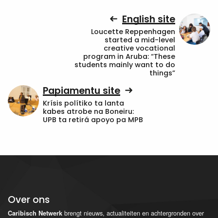
English site
Loucette Reppenhagen
started a mid-level
creative vocational
program in Aruba: “These
students mainly want to do
things”
Papiamentu site
Krísis polítiko ta lanta
kabes atrobe na Boneiru:
UPB ta retirá apoyo pa MPB
Over ons
brengt nieuws, actualiteiten en achtergronden over
Caribisch Netwerk