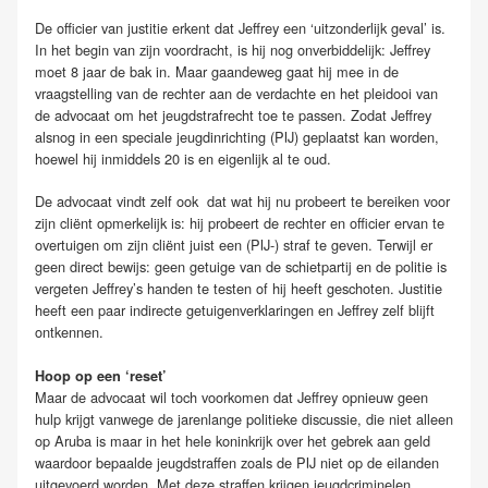
De officier van justitie erkent dat Jeffrey een ‘uitzonderlijk geval’ is.
In het begin van zijn voordracht, is hij nog onverbiddelijk: Jeffrey
moet 8 jaar de bak in. Maar gaandeweg gaat hij mee in de
vraagstelling van de rechter aan de verdachte en het pleidooi van
de advocaat om het jeugdstrafrecht toe te passen. Zodat Jeffrey
alsnog in een speciale jeugdinrichting (PIJ) geplaatst kan worden,
hoewel hij inmiddels 20 is en eigenlijk al te oud.
De advocaat vindt zelf ook dat wat hij nu probeert te bereiken voor
zijn cliënt opmerkelijk is: hij probeert de rechter en officier ervan te
overtuigen om zijn cliënt juist een (PIJ-) straf te geven. Terwijl er
geen direct bewijs: geen getuige van de schietpartij en de politie is
vergeten Jeffrey’s handen te testen of hij heeft geschoten. Justitie
heeft een paar indirecte getuigenverklaringen en Jeffrey zelf blijft
ontkennen.
Hoop op een ‘reset’
Maar de advocaat wil toch voorkomen dat Jeffrey opnieuw geen
hulp krijgt vanwege de jarenlange politieke discussie, die niet alleen
op Aruba is maar in het hele koninkrijk over het gebrek aan geld
waardoor bepaalde jeugdstraffen zoals de PIJ niet op de eilanden
uitgevoerd worden. Met deze straffen krijgen jeugdcriminelen