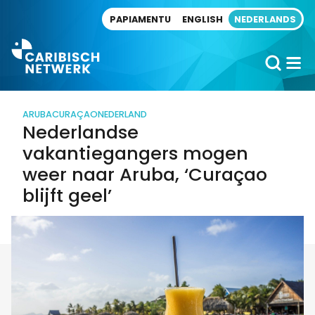
Direct naar artikel
PAPIAMENTU
ENGLISH
NEDERLANDS
ARUBA
CURAÇAO
NEDERLAND
Nederlandse
vakantiegangers mogen
weer naar Aruba, ‘Curaçao
blijft geel’