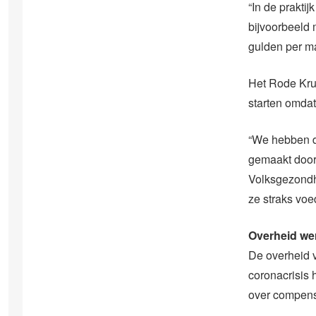
“In de prakti
bijvoorbeeld
gulden per m
Het Rode Krui
starten omdat
“We hebben d
gemaakt door
Volksgezondhe
ze straks voe
Overheid we
De overheid 
coronacrisis 
over compens