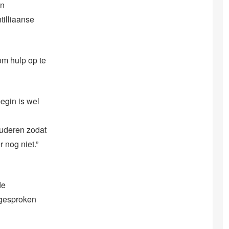
en
illiaanse
om hulp op te
egin is wel
ouderen zodat
 nog niet.”
de
 gesproken