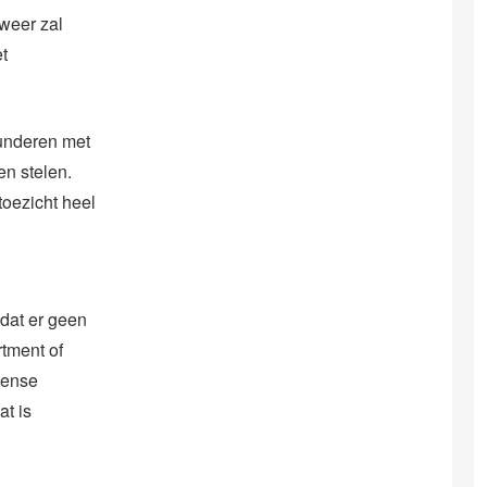
 weer zal
t
underen met
en stelen.
toezicht heel
dat er geen
rtment of
rtense
t is