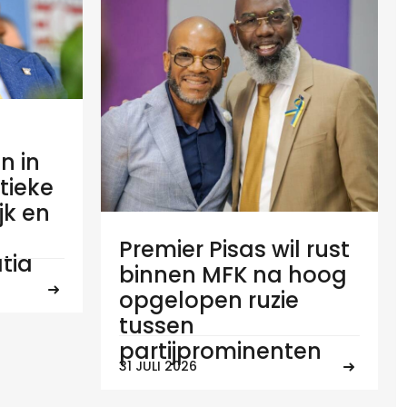
n in
tieke
ijk en
Premier Pisas wil rust
tia
binnen MFK na hoog
opgelopen ruzie
tussen
partijprominenten
31 JULI 2026