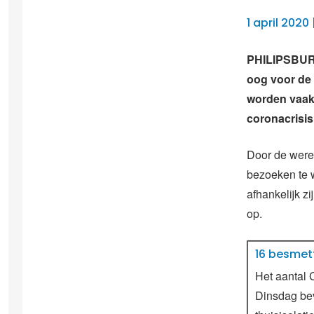
1 april 2020
PHILIPSBURG 
oog voor de
worden vaak
coronacrisis
Door de werel
bezoeken te 
afhankelijk z
op.
16 besmet
Het aantal 
Dinsdag bev