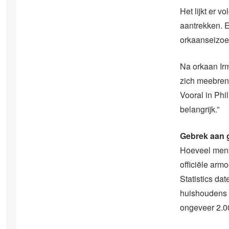
Het lijkt er 
aantrekken. E
orkaanseizoe
Na orkaan Ir
zich meebreng
Vooral in Phi
belangrijk.”
Gebrek aan
Hoeveel mens
officiële arm
Statistics da
huishoudens m
ongeveer 2.0