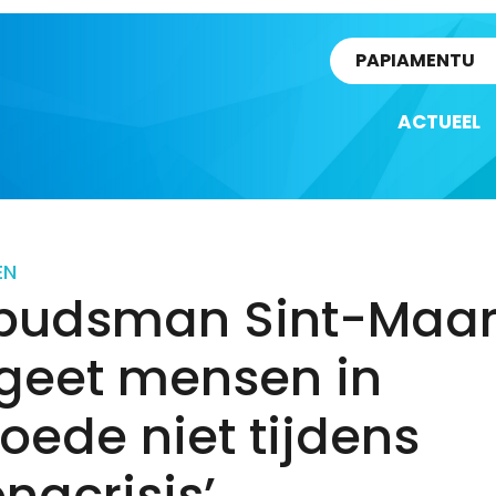
rtikel
PAPIAMENTU
ACTUEEL
EN
udsman Sint-Maar
rgeet mensen in
ede niet tijdens
nacrisis’