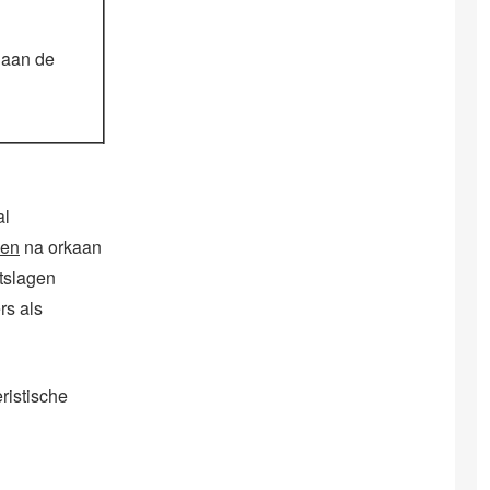
 aan de
al
ven
na orkaan
ntslagen
rs als
ristische