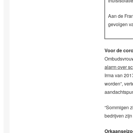
thuisisolat
Aan de Fran
gevolgen va
Voor de coro
Ombudsvrouw 
alarm over sc
Irma van 2017
worden”, vert
aandachtspun
“Sommigen zij
bedrijven zij
Orkaanseizo