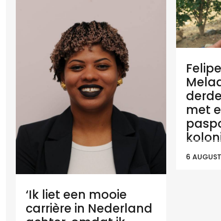
Felip
Melaan
derde
met e
paspo
koloni
6 AUGUST
‘Ik liet een mooie
carrière in Nederland