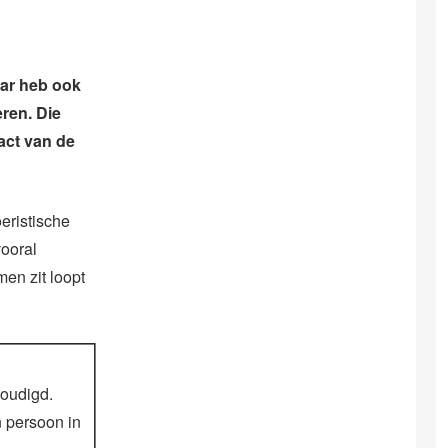
aar heb ook
ren. Die
act van de
eristische
ooral
men zit loopt
voudigd.
 persoon in