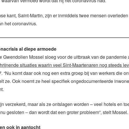
ie waarvan vermoed wordt dat hij het coronavirus had.
se kant, Saint-Martin, zijn er inmiddels twee mensen overleden
n het coronavirus.
nacrisis al diepe armoede
Gwendolien Mossel sloeg voor de uitbraak van de pandemie 
hrijnende situaties waarin veel Sint-Maartenaren nog steeds le
. “Nu komt daar ook nog een extra groep bij van werkers die o
elt ze. Ook noemt ze heel specifiek ongedocumenteerde inwone
t.
n verzekerd, maar als ze ontslagen worden – veel hotels en toe
n nu gesloten – dan wordt dat een groter probleem”, stelt Mossel.
en ook in aantocht