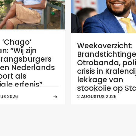
e ‘Chago’
Weekoverzicht:
: “Wij zijn
Brandstichtinge
rangsburgers
Otrobanda, poli
en Nederlands
crisis in Kralend
ort als
lekkage van
ale erfenis”
stookolie op Sta
US 2026
2 AUGUSTUS 2026