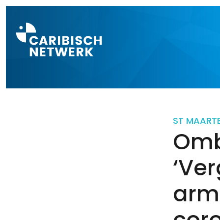
Direct naar a
ST MAART
Omb
‘Ve
armo
coro