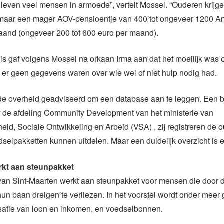
jk leven veel mensen in armoede”, vertelt Mossel. “Ouderen krijg
 maar een mager AOV-pensioentje van 400 tot ongeveer 1200 Ant
aand (ongeveer 200 tot 600 euro per maand).
s gaf volgens Mossel na orkaan Irma aan dat het moeilijk was 
 er geen gegevens waren over wie wel of niet hulp nodig had.
e overheid geadviseerd om een database aan te leggen. Een b
 de afdeling Community Development van het ministerie van
id, Sociale Ontwikkeling en Arbeid (VSA) , zij registreren de 
dselpakketten kunnen uitdelen. Maar een duidelijk overzicht is er
rkt aan steunpakket
van Sint-Maarten werkt aan steunpakket voor mensen die door 
hun baan dreigen te verliezen. In het voorstel wordt onder meer
atie van loon en inkomen, en voedselbonnen.