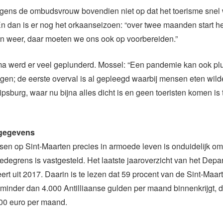
volgens de ombudsvrouw bovendien niet op dat het toerisme snel
n dan is er nog het orkaanseizoen: “over twee maanden start he
n weer, daar moeten we ons ook op voorbereiden.”
ma werd er veel geplunderd. Mossel: “Een pandemie kan ook pl
en; de eerste overval is al gepleegd waarbij mensen eten wild
lipsburg, waar nu bijna alles dicht is en geen toeristen komen is 
 gegevens
en op Sint-Maarten precies in armoede leven is onduidelijk om
oedegrens is vastgesteld. Het laatste jaaroverzicht van het Depa
teert uit 2017. Daarin is te lezen dat 59 procent van de Sint-Maa
inder dan 4.000 Antilliaanse gulden per maand binnenkrijgt, da
00 euro per maand.