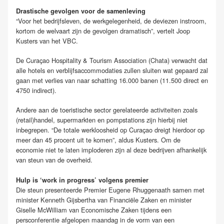
Drastische gevolgen voor de samenleving
“Voor het bedrijfsleven, de werkgelegenheid, de deviezen instroom,
kortom de welvaart zijn de gevolgen dramatisch”, vertelt Joop
Kusters van het VBC.
De Curaçao Hospitality & Tourism Association (Chata) verwacht dat
alle hotels en verblijfsaccommodaties zullen sluiten wat gepaard zal
gaan met verlies van naar schatting 16.000 banen (11.500 direct en
4750 indirect).
Andere aan de toeristische sector gerelateerde activiteiten zoals
(retail)handel, supermarkten en pompstations zijn hierbij niet
inbegrepen. “De totale werkloosheid op Curaçao dreigt hierdoor op
meer dan 45 procent uit te komen”, aldus Kusters. Om de
economie niet te laten imploderen zijn al deze bedrijven afhankelijk
van steun van de overheid.
Hulp is ‘work in progress’ volgens premier
Die steun presenteerde Premier Eugene Rhuggenaath samen met
minister Kenneth Gijsbertha van Financiële Zaken en minister
Giselle McWilliam van Economische Zaken tijdens een
persconferentie afgelopen maandag in de vorm van een