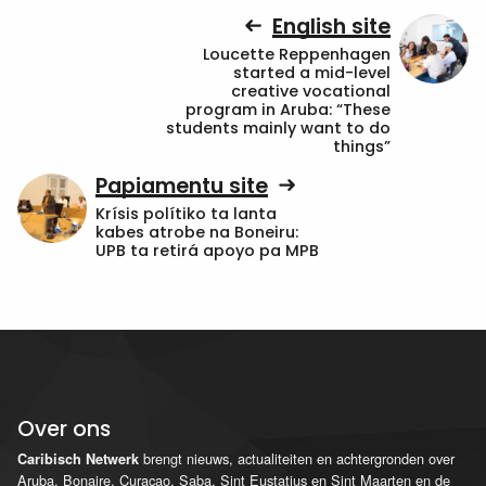
English site
Loucette Reppenhagen
started a mid-level
creative vocational
program in Aruba: “These
students mainly want to do
things”
Papiamentu site
Krísis polítiko ta lanta
kabes atrobe na Boneiru:
UPB ta retirá apoyo pa MPB
Over ons
brengt nieuws, actualiteiten en achtergronden over
Caribisch Netwerk
Aruba, Bonaire, Curaçao, Saba, Sint Eustatius en Sint Maarten en de