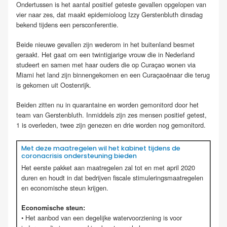
Ondertussen is het aantal positief geteste gevallen opgelopen van
vier naar zes, dat maakt epidemioloog Izzy Gerstenbluth dinsdag
bekend tijdens een persconferentie.
Beide nieuwe gevallen zijn wederom in het buitenland besmet
geraakt. Het gaat om een twintigjarige vrouw die in Nederland
studeert en samen met haar ouders die op Curaçao wonen via
Miami het land zijn binnengekomen en een Curaçaoënaar die terug
is gekomen uit Oostenrijk.
Beiden zitten nu in quarantaine en worden gemonitord door het
team van Gerstenbluth. Inmiddels zijn zes mensen positief getest,
1 is overleden, twee zijn genezen en drie worden nog gemonitord.
Met deze maatregelen wil het kabinet tijdens de
coronacrisis ondersteuning bieden
Het eerste pakket aan maatregelen zal tot en met april 2020
duren en houdt in dat bedrijven fiscale stimuleringsmaatregelen
en economische steun krijgen.
Economische steun:
• Het aanbod van een degelijke watervoorziening is voor