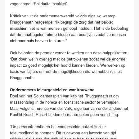
zogenaamd ‘Solidariteitspakket’.
Kritiek vanuit de ondernemerswereld volgde algauw, waarop
Rhuggenaath reageerde: “Ik begrijp de zorg dat het pakket
misschien niet is wat mensen gehoopt hadden. Het is de bedoeling
dat de maatregelen ruimte bieden aan bedrijven zodat ze mensen
niet naar huis hoeven te sturen.”
Ook beloofde de premier verder te werken aan deze hulppakketten.
“Dat doen we in overleg met de betrokkenen zodat we de enorme
impact zo goed mogelijk het hoofd kunnen bieden. We werken op
basis van cijfers en met de mogelijkheden die we hebben”, stelt
Rhuggenaath.
Ondernemers teleurgesteld en wantrouwend
Doel van het Solidariteitsplan van kabinet Rhuggenaath is om
massaontslag in de horeca en toeristische sector te vermijden.
Maar volgens Terence van der Valk, eigenaar van onder andere het
Kontiki Beach Resort bieden de maatregelen geen verlichting.
“De persconferentie en het voorgestelde pakket is zeer
teleurstellend te noemen. Dit is gewoon een kwestie van tijd
rekken”, aldus Van der Valk. “Het niet hoeven te betalen van