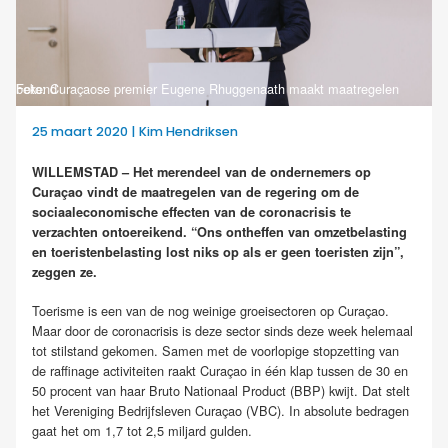
Foto: Curaçaose premier Eugene Rhuggenaath maakt maatregelen bekend
25 maart 2020 | Kim Hendriksen
WILLEMSTAD – Het merendeel van de ondernemers op
Curaçao vindt de maatregelen van de regering om de
sociaaleconomische effecten van de coronacrisis te
verzachten ontoereikend. “Ons ontheffen van
omzetbelasting
en toeristenbelasting lost niks op als er geen toeristen zijn”,
zeggen ze.
Toerisme is een van de nog weinige groeisectoren op Curaçao.
Maar door de coronacrisis is deze sector sinds deze week helemaal
tot stilstand gekomen. Samen met de voorlopige stopzetting van
de raffinage activiteiten raakt Curaçao in één klap tussen de 30 en
50 procent van haar Bruto Nationaal Product (BBP) kwijt. Dat stelt
het Vereniging Bedrijfsleven Curaçao (VBC). In absolute bedragen
gaat het om 1,7 tot 2,5 miljard gulden.