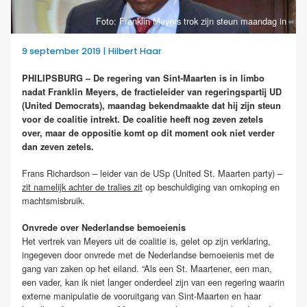
Foto: Franklin Meyers trok zijn steun maandag in
9 september 2019 | Hilbert Haar
PHILIPSBURG – De regering van Sint-Maarten is in limbo
nadat Franklin Meyers, de fractieleider van regeringspartij UD
(United Democrats), maandag bekendmaakte dat hij zijn steun
voor de coalitie intrekt. De coalitie heeft nog zeven zetels
over, maar de oppositie komt op dit moment ook niet verder
dan zeven zetels.
Frans Richardson – leider van de USp (United St. Maarten party) –
zit namelijk achter de tralies zit
op beschuldiging van omkoping en
machtsmisbruik.
Onvrede over Nederlandse bemoeienis
Het vertrek van Meyers uit de coalitie is, gelet op zijn verklaring,
ingegeven door onvrede met de Nederlandse bemoeienis met de
gang van zaken op het eiland. “Als een St. Maartener, een man,
een vader, kan ik niet langer onderdeel zijn van een regering waarin
externe manipulatie de vooruitgang van Sint-Maarten en haar