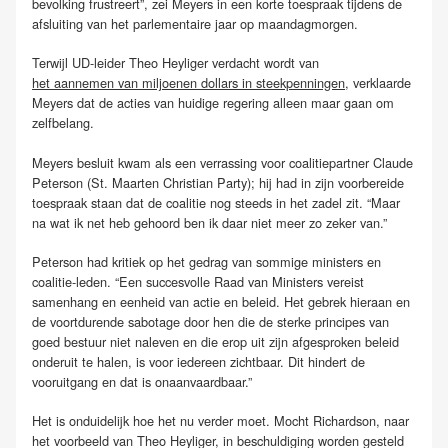
bevolking frustreert”, zei Meyers in een korte toespraak tijdens de
afsluiting van het parlementaire jaar op maandagmorgen.
Terwijl UD-leider Theo Heyliger verdacht wordt van
het aannemen van miljoenen dollars in steekpenningen
, verklaarde
Meyers dat de acties van huidige regering alleen maar gaan om
zelfbelang.
Meyers besluit kwam als een verrassing voor coalitiepartner Claude
Peterson (St. Maarten Christian Party); hij had in zijn voorbereide
toespraak staan dat de coalitie nog steeds in het zadel zit. “Maar
na wat ik net heb gehoord ben ik daar niet meer zo zeker van.”
Peterson had kritiek op het gedrag van sommige ministers en
coalitie-leden. “Een succesvolle Raad van Ministers vereist
samenhang en eenheid van actie en beleid. Het gebrek hieraan en
de voortdurende sabotage door hen die de sterke principes van
goed bestuur niet naleven en die erop uit zijn afgesproken beleid
onderuit te halen, is voor iedereen zichtbaar. Dit hindert de
vooruitgang en dat is onaanvaardbaar.”
Het is onduidelijk hoe het nu verder moet. Mocht Richardson, naar
het voorbeeld van Theo Heyliger, in beschuldiging worden gesteld