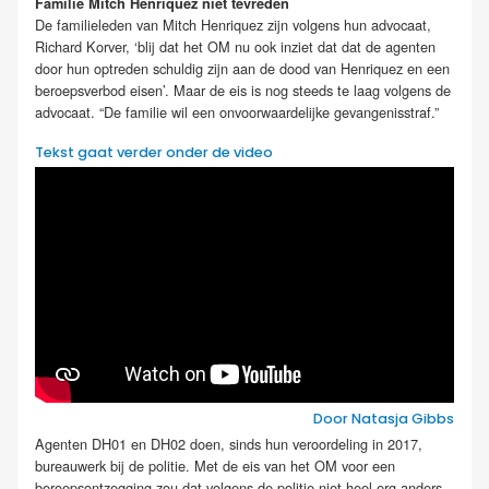
Familie Mitch Henriquez niet tevreden
De familieleden van Mitch Henriquez zijn volgens hun advocaat,
Richard Korver, ‘blij dat het OM nu ook inziet dat dat de agenten
door hun optreden schuldig zijn aan de dood van Henriquez en een
beroepsverbod eisen’. Maar de eis is nog steeds te laag volgens de
advocaat. “De familie wil een onvoorwaardelijke gevangenisstraf.”
Tekst gaat verder onder de video
Door Natasja Gibbs
Agenten DH01 en DH02 doen, sinds hun veroordeling in 2017,
bureauwerk bij de politie. Met de eis van het OM voor een
beroepsontzegging zou dat volgens de politie niet heel erg anders