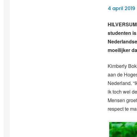
4 april 2019 
HILVERSUM – 
studenten is
Nederlandse 
moeilijker d
Kimberly Bok
aan de Hoges
Nederland. “I
ik toch wel d
Mensen groete
respect te ma