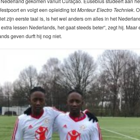
 Nederland gekomen vanuit Curaçao. Eusebius studeert aan h
stpoort en volgt een opleiding tot
Monteur Electro Techniek
. 
et zijn eerste taal is, is het wel anders om alles in het Nederla
g extra lessen Nederlands, het gaat steeds beter”, zegt hij. Maar
nds geven durft hij nog niet.