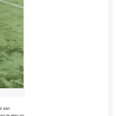
al aan
en te eten en