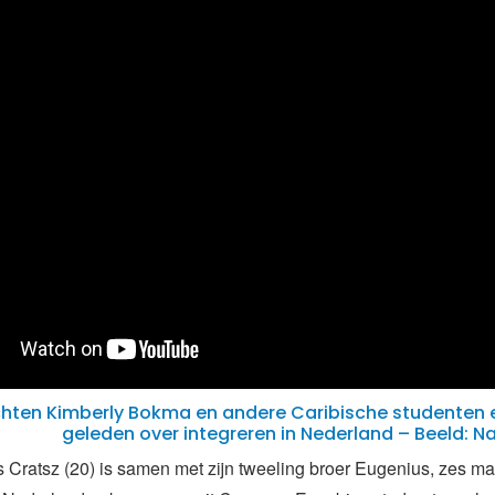
hten Kimberly Bokma en andere Caribische studenten e
geleden over integreren in Nederland – Beeld: N
 Cratsz (20) is samen met zijn tweeling broer Eugenius, zes 