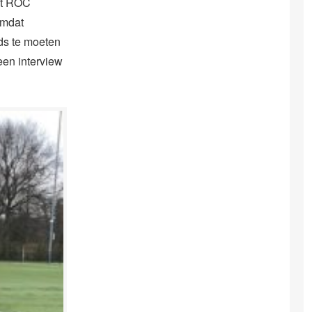
et ROC
Omdat
nds te moeten
 een interview