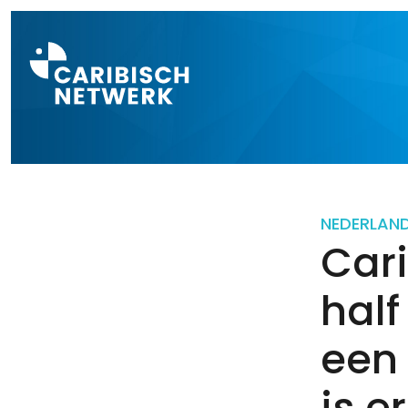
Direct naar a
NEDERLAN
Car
half
een 
is e