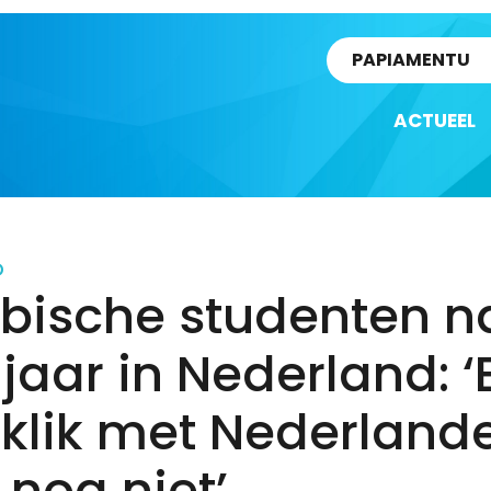
rtikel
PAPIAMENTU
ACTUEEL
D
ibische studenten n
 jaar in Nederland: ‘
klik met Nederland
r nog niet’