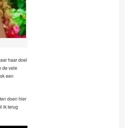
maar haar doel
n de vele
ook een
ten doen hier
l ik terug