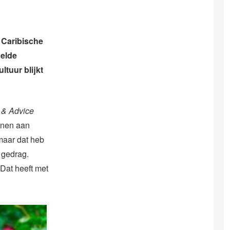
 Caribische
delde
tuur blijkt
 & Advice
nnen aan
 maar dat heb
h gedrag.
 Dat heeft met