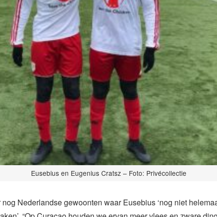
Eusebius en Eugenius Cratsz – Foto: Privécollectie
er nog Nederlandse gewoonten waar Eusebius ‘nog niet helema
aken’. “Op Curaçao houden we ervan meer vlees en zware ding