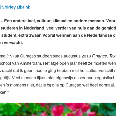
| Shirley Elbrink
Een andere taal, cultuur, klimaat en andere mensen. Voor
 studeren in Nederland, veel verder van huis dan de gemid
student, extra zwaar. Vooral wennen aan de Nederlandse cul
an verwacht.
ma (19) uit Curaçao studeert sinds augustus 2018
Finance, Tax
chool van Amsterdam. Het afgelopen jaar heeft ze moeten we
k dacht dat ik geen moeite ging hebben met het cultuurverschil
egelijk. Veel mensen lijken hier eigenwijs en vertonen egoïstisc
n ’s morgens niet, dat is bij ons op Curaçao wel heel normaal.
ken.”