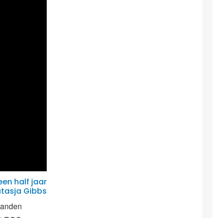
en half jaar
atasja Gibbs
maanden