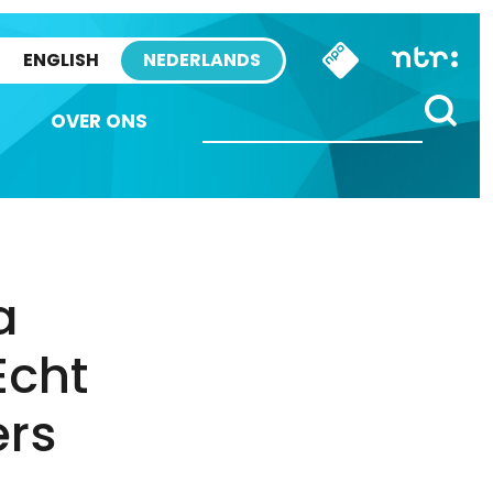
ENGLISH
NEDERLANDS
OVER ONS
a
Echt
ers