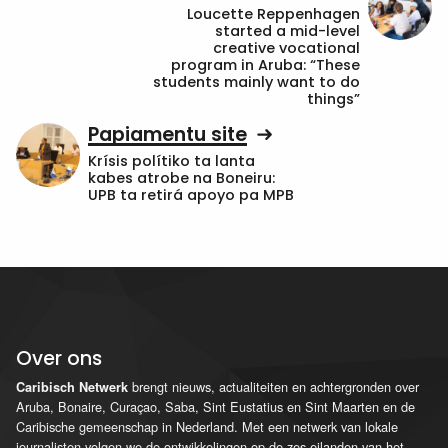
Loucette Reppenhagen
started a mid-level
creative vocational
program in Aruba: “These
students mainly want to do
things”
Papiamentu site
Krísis polítiko ta lanta
kabes atrobe na Boneiru:
UPB ta retirá apoyo pa MPB
Over ons
brengt nieuws, actualiteiten en achtergronden over
Caribisch Netwerk
Aruba, Bonaire, Curaçao, Saba, Sint Eustatius en Sint Maarten en de
Caribische gemeenschap in Nederland. Met een netwerk van lokale
journalisten volgen we de ontwikkelingen op de zes eilanden van het