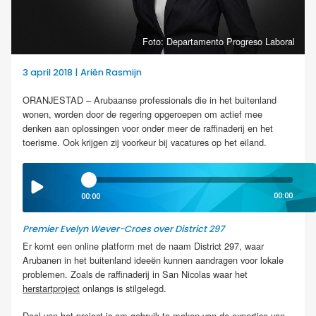
Foto: Departamento Progreso Laboral
3 april 2018 | Ariën Rasmijn
ORANJESTAD – Arubaanse professionals die in het buitenland
wonen, worden door de regering opgeroepen om actief mee
denken aan oplossingen voor onder meer de raffinaderij en het
toerisme. Ook krijgen zij voorkeur bij vacatures op het eiland.
00:00
00:00
Premier Evelyn Wever-Croes over District 297
Er komt een online platform met de naam District 297, waar
Arubanen in het buitenland ideeën kunnen aandragen voor lokale
problemen. Zoals de raffinaderij in San Nicolas waar het
herstartproject
onlangs is stilgelegd.
Doel van het project is om gebruik te maken van de expertise van