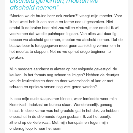
afscheid genomen, moeten we
afscheid nemen”
“Moeten we de bruine beer ook zoeken?” vraagt mijn moeder. Voor
ik het weet heb ik een snelle en ferme nee uitgesproken. Niet
omdat ik de bruine beer niet zou willen vinden, maar omdat ik wil
voorkomen dat we die puinhopen ingaan. Van alles wat daar ligt
hebben we afscheid genomen, moeten we afscheid nemen. Dat de
blauwe beer is teruggegeven moet geen aanleiding vormen om in
het moeras te stappen. Net nu we op het droge beginnen te
geraken.
Mijn moeders aandacht is alweer op het volgende gevestigd; de
keuken. Is het fornuis nog schoon te krijgen? Hebben de deurtjes
van de keukenkasten door en door waterschade of kan er met
schuren en opnieuw verven nog veel gered worden?
Ik loop mijn oude slaapkamer binnen, waar inmiddels weer mijn
klerenkast, ladekast en bureau staan. Wonderbaarlijk genoeg
intact. In deze kamer was het grootste gat in het dak, ze hebben
onbeschut in de stromende regen gestaan. Ik zet het beertje
zittend op de klerenkast. Met mijn handpalmen tegen mijn
onderrug loop ik naar het raam.