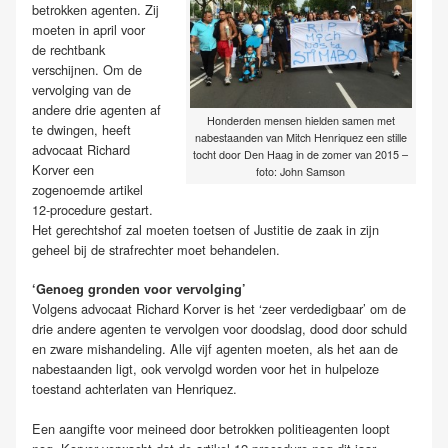
betrokken agenten. Zij
moeten in april voor
de rechtbank
verschijnen. Om de
vervolging van de
andere drie agenten af
Honderden mensen hielden samen met
te dwingen, heeft
nabestaanden van Mitch Henriquez een stille
advocaat Richard
tocht door Den Haag in de zomer van 2015 –
Korver een
foto: John Samson
zogenoemde artikel
12-procedure gestart.
Het gerechtshof zal moeten toetsen of Justitie de zaak in zijn
geheel bij de strafrechter moet behandelen.
‘Genoeg gronden voor vervolging’
Volgens advocaat Richard Korver is het ‘zeer verdedigbaar’ om de
drie andere agenten te vervolgen voor doodslag, dood door schuld
en zware mishandeling. Alle vijf agenten moeten, als het aan de
nabestaanden ligt, ook vervolgd worden voor het in hulpeloze
toestand achterlaten van Henriquez.
Een aangifte voor meineed door betrokken politieagenten loopt