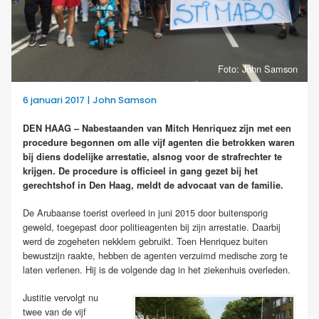
Foto: John Samson
6 januari 2017 | John Samson
DEN HAAG
–
Nabestaanden van Mitch Henriquez zijn met een
procedure begonnen om alle vijf agenten
die betrokken waren
bij diens dodelijke arrestatie,
alsnog voor de strafrechter te
krijgen. De procedure is officieel in gang gezet bij het
gerechtshof in Den Haag, meldt de advocaat van de familie.
De Arubaanse toerist overleed in juni 2015 door buitensporig
geweld, toegepast door politieagenten bij zijn arrestatie. Daarbij
werd de zogeheten nekklem gebruikt. Toen Henriquez buiten
bewustzijn raakte, hebben de agenten verzuimd medische zorg te
laten verlenen. Hij is de volgende dag in het ziekenhuis overleden.
Justitie vervolgt nu
twee van de vijf