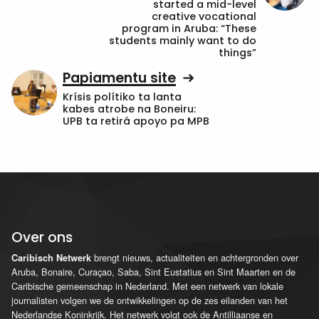
started a mid-level
creative vocational
program in Aruba: “These
students mainly want to do
things”
Papiamentu site
Krísis polítiko ta lanta
kabes atrobe na Boneiru:
UPB ta retirá apoyo pa MPB
Over ons
brengt nieuws, actualiteiten en achtergronden over
Caribisch Netwerk
Aruba, Bonaire, Curaçao, Saba, Sint Eustatius en Sint Maarten en de
Caribische gemeenschap in Nederland. Met een netwerk van lokale
journalisten volgen we de ontwikkelingen op de zes eilanden van het
Nederlandse Koninkrijk. Het netwerk volgt ook de Antilliaanse en