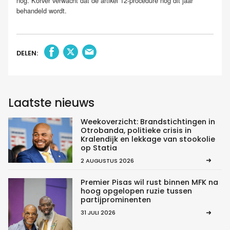
nog. Korver verwacht dat de artikel 12-procedure nog dit jaar
behandeld wordt.
DELEN:
Laatste nieuws
Weekoverzicht: Brandstichtingen in
Otrobanda, politieke crisis in
Kralendijk en lekkage van stookolie
op Statia
2 AUGUSTUS 2026
Premier Pisas wil rust binnen MFK na
hoog opgelopen ruzie tussen
partijprominenten
31 JULI 2026