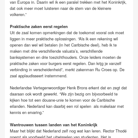
van Europa in. Daarin wil ik een paralel trekken met het Koninkrijk,
dat ook meer moet luisteren naar de stem van de kleinere
volkeren.”
Praktische zaken eerst regelen
Uit de zaal komen opmerkingen dat de toekomst vooral ook moet
liggen in meer praktische oplossingen. “Als ik een rekening wil
openen dan wel wil betalen (in het Caribische deel), heb ik te
maken met drie verschillende valuata’s, verschillende
banksystemen en drie toezichthouders. Onze leiders moeten de
praktische zaken voor burgers eerst regelen. Dan krijg je vanzelf
verbinding in verscheidenheid”, merkt zakenman Ru Croes op. De
zaal applaudisseert instemmend.
Nederlandse Vertegenwoordiger Henk Brons erkent dat en zegt dat
daaraan ook wordt gewerkt. “We zijn bezig om bijvoorbeeld te
kijken hoe tot een douane-unie te komen voor de Caribische
eilanden. Nederland kan daarbij een rol spelen als makelaar met
kennis en ervaring.”
Wantrouwen tussen landen van het Koninkrijk
Maar het blijkt dat Nederland zelf nog wat kan leren. Rector Thodé
noemt als voorbeeld het uitwisselen van studenten. Het is