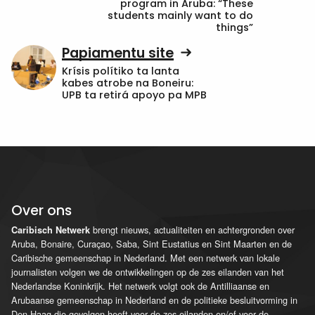
program in Aruba: “These
students mainly want to do
things”
Papiamentu site
Krísis polítiko ta lanta
kabes atrobe na Boneiru:
UPB ta retirá apoyo pa MPB
Over ons
brengt nieuws, actualiteiten en achtergronden over
Caribisch Netwerk
Aruba, Bonaire, Curaçao, Saba, Sint Eustatius en Sint Maarten en de
Caribische gemeenschap in Nederland. Met een netwerk van lokale
journalisten volgen we de ontwikkelingen op de zes eilanden van het
Nederlandse Koninkrijk. Het netwerk volgt ook de Antilliaanse en
Arubaanse gemeenschap in Nederland en de politieke besluitvorming in
Den Haag die gevolgen heeft voor de zes eilanden en/of voor de