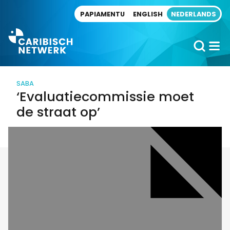
Direct naar artikel
PAPIAMENTU
ENGLISH
NEDERLANDS
SABA
‘Evaluatiecommissie moet
de straat op’