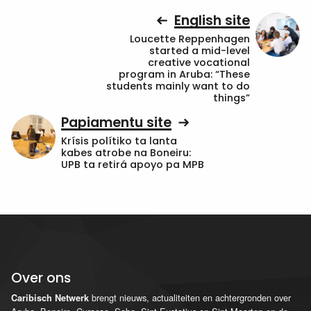
English site
Loucette Reppenhagen
started a mid-level
creative vocational
program in Aruba: “These
students mainly want to do
things”
Papiamentu site
Krísis polítiko ta lanta
kabes atrobe na Boneiru:
UPB ta retirá apoyo pa MPB
Over ons
brengt nieuws, actualiteiten en achtergronden over
Caribisch Netwerk