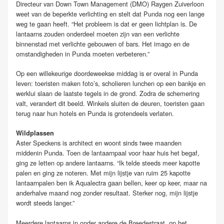
Directeur van Down Town Management (DMO) Raygen Zuiverloon
weet van de beperkte verlichting en stelt dat Punda nog een lange
weg te gaan heeft. “Het probleem is dat er geen lichtplan is. De
lantaarns zouden onderdeel moeten zijn van een verlichte
binnenstad met verlichte gebouwen of bars. Het imago en de
omstandigheden in Punda moeten verbeteren.”
Op een willekeurige doordeweekse middag is er overal in Punda
leven: toeristen maken foto’s, scholieren lunchen op een bankje en
werklui slaan de laatste tegels in de grond. Zodra de schemering
valt, verandert dit beeld. Winkels sluiten de deuren, toeristen gaan
terug naar hun hotels en Punda is grotendeels verlaten.
Wildplassen
Aster Speckens is architect en woont sinds twee maanden
middenin Punda. Toen de lantaarnpaal voor haar huis het begaf,
ging ze letten op andere lantaarns. “Ik telde steeds meer kapotte
palen en ging ze noteren. Met mijn lijstje van ruim 25 kapotte
lantaarnpalen ben ik Aqualectra gaan bellen, keer op keer, maar na
anderhalve maand nog zonder resultaat. Sterker nog, mijn lijstje
wordt steeds langer.”
Meerdere lantaarns in onder andere de Breedestraat, op het