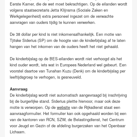
Eerste Kamer, die de wet moet bekrachtigen. Op de eilanden wordt
volgens staatsecretaris Jetta Klijnsma (Sociale Zaken en
Werkgelegenheid) extra personeel ingezet om de verwachte
aanvragen van ouders tijdig te kunnen verwerken.
De 38 dollar per kind is niet inkomensafhankelijk. Een motie van
Tjitske Siderius (SP) om de hoogte van de kinderbijslag af te laten
hangen van het inkomen van de ouders heeft het niet gehaald.
De kinderbijslag op de BES-eilanden wordt niet verhoogd als het
kind ouder wordt, iets wat in Europees Nederland wel gebeurt. Een
voorstel daartoe van Tunahan Kuzu (Denk) om de kinderbijslag per
leeftijdsgroep te verhogen, is gesneuveld.
Aanvraag
De kinderbijslag wordt niet automatisch aangevraagd bij inschrijving
bij de burgerlijke stand. Siderius pleitte hiervoor, maar ook deze
motie is verworpen. Op de
website
van de Rijksdienst staat een
aanvraagformulier. Het formulier kan ook opgehaald worden bij een
van de kantoren van RCN, SZW, de Belastingdienst, het Centrum
voor Jeugd en Gezin of de afdeling burgerzaken van het Openbaar
Lichaam.