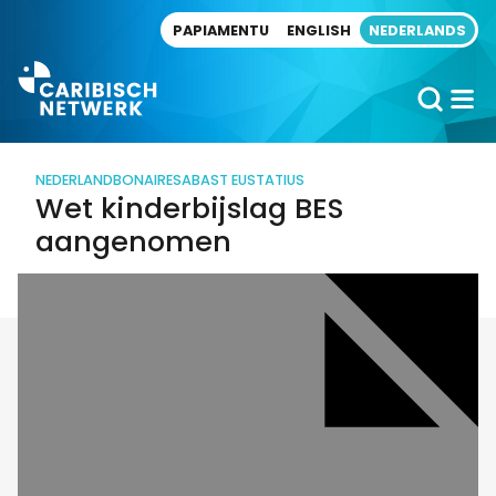
Direct naar artikel
PAPIAMENTU
ENGLISH
NEDERLANDS
NEDERLAND
BONAIRE
SABA
ST EUSTATIUS
Wet kinderbijslag BES
aangenomen