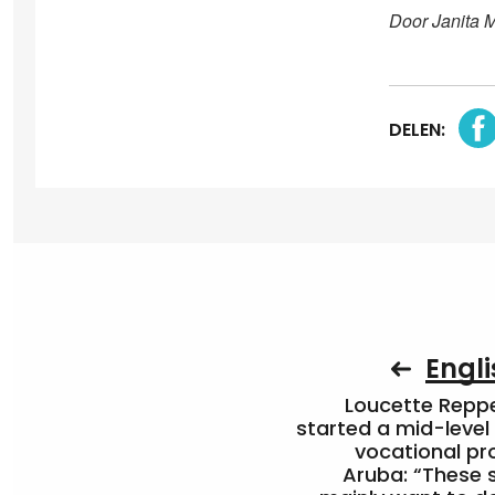
Door Janita 
DELEN:
Engli
Loucette Rep
started a mid-level
vocational pr
Aruba: “These 