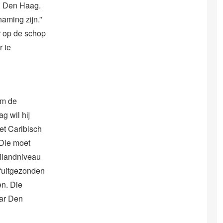
in Den Haag.
aming zijn.”
er op de schop
r te
om de
 wil hij
et Caribisch
 Die moet
eilandniveau
 “uitgezonden
en. Die
aar Den