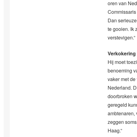
oren van Nede
Commissaris v
Dan serieuzer:
te gooien. Ik
verstevigen.”
Verkokering
Hij moet toez
benoeming va
vaker met de 
Nederland. Da
doorbroken wo
geregeld kunn
ambtenaren, v
zeggen soms: 
Haag.”