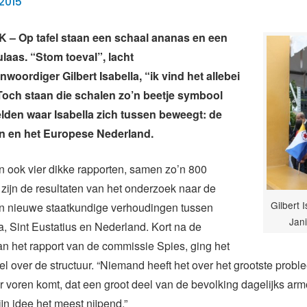
2015
– Op tafel staan een schaal ananas en een
laas. “Stom toeval”, lacht
woordiger Gilbert Isabella, “ik vind het allebei
 Toch staan die schalen zo’n beetje symbool
lden waar Isabella zich tussen beweegt: de
n en het Europese Nederland.
en ook vier dikke rapporten, samen zo’n 800
 zijn de resultaten van het onderzoek naar de
Gilbert I
an nieuwe staatkundige verhoudingen tussen
Jan
, Sint Eustatius en Nederland. Kort na de
an het rapport van de commissie Spies, ging het
el over de structuur. “Niemand heeft het over het grootste proble
r voren komt, dat een groot deel van de bevolking dagelijks arm
ijn idee het meest nijpend.”