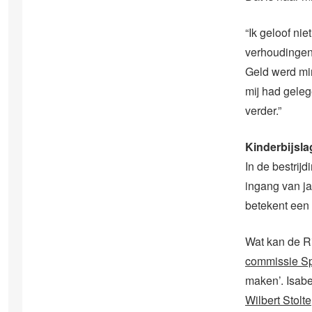
“Ik geloof ni
verhoudingen”
Geld werd min
mij had gele
verder.”
Kinderbijsla
In de bestrij
ingang van j
betekent een 
Wat kan de Ri
commissie S
maken’. Isabe
Wilbert Stolte