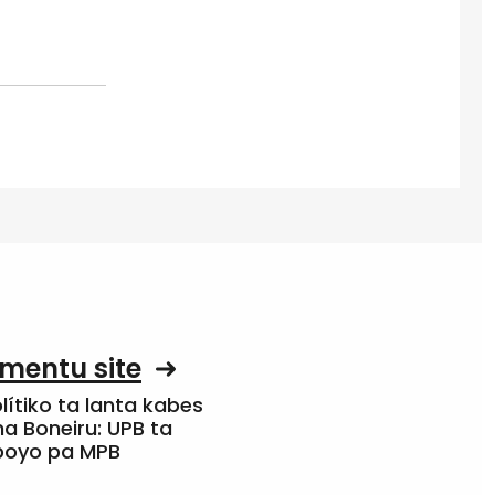
mentu site
olítiko ta lanta kabes
a Boneiru: UPB ta
apoyo pa MPB