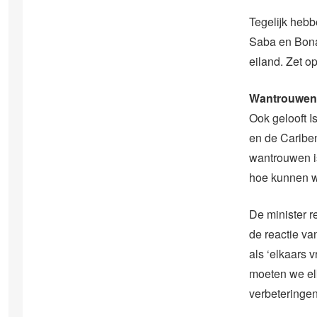
Tegelijk hebb
Saba en Bona
eiland. Zet o
Wantrouwen
Ook gelooft I
en de Cariben
wantrouwen is
hoe kunnen w
De minister r
de reactie v
als ‘elkaars v
moeten we el
verbeteringen