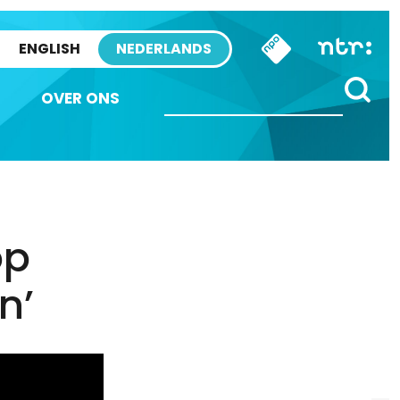
ENGLISH
NEDERLANDS
OVER ONS
op
n’