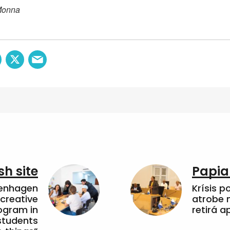
Monna
sh site
Papia
penhagen
Krísis p
 creative
atrobe n
ogram in
retirá 
students