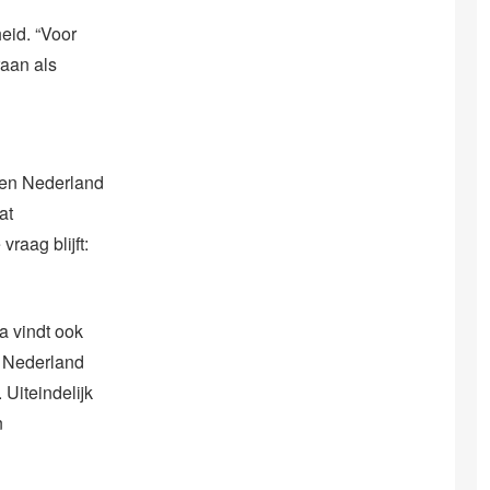
eid. “Voor
aan als
sen Nederland
at
raag blijft:
a vindt ook
n Nederland
 Uiteindelijk
n