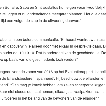
en Bonaire, Saba en Sint Eustatius hun eigen verantwoordelijkh
ire liggen er nu ondertekende meerjarenplannen. Houd je daar
p tijd een volgende stap in de uitvoering daarvan.”
sabella in een betere communicatie: “Er heerst wantrouwen tus
 en dat overwin je alleen door met elkaar in gesprek te gaan. D
 ouder dat 10.10.10. Dat is onderdeel van de geschiedenis. De v
e op basis van die geschiedenis toch verder?”
eageert voor de zomer van 2016 op het Evaluatierapport. Isabell
an de Eilandsbesturen ‘spannend’. Hij beschouwt de eilanden e
riend’. “Dan mag je kritiek hebben, om zaken scherper te krijgen.
kaar niet steeds de maat nemen, elkaar juist vastpakken, same
 uitvoeren in het belang van de bewoners van de eilanden.”