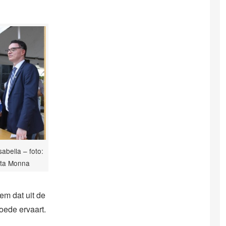
sabella – foto:
ita Monna
em dat uit de
oede ervaart.