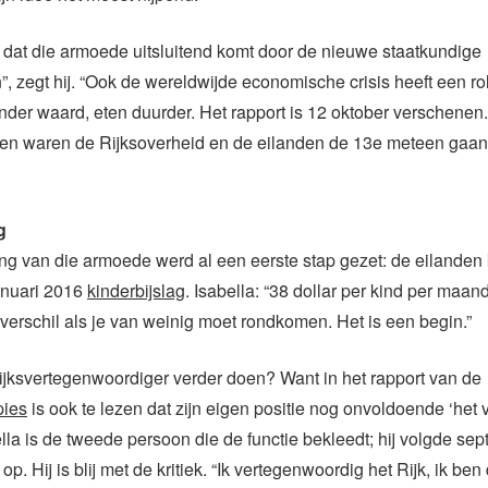
et dat die armoede uitsluitend komt door de nieuwe staatkundige
, zegt hij. “Ook de wereldwijde economische crisis heeft een ro
der waard, eten duurder. Het rapport is 12 oktober verschenen.
gen waren de Rijksoverheid en de eilanden de 13e meteen gaan 
g
ding van die armoede werd al een eerste stap gezet: de eilanden 
anuari 2016
kinderbijslag
. Isabella: “38 dollar per kind per maand
verschil als je van weinig moet rondkomen. Het is een begin.”
jksvertegenwoordiger verder doen? Want in het rapport van de
pies
is ook te lezen dat zijn eigen positie nog onvoldoende ‘het 
lla is de tweede persoon die de functie bekleedt; hij volgde s
op. Hij is blij met de kritiek. “Ik vertegenwoordig het Rijk, ik be