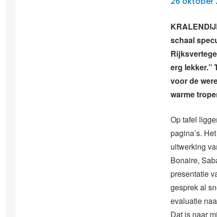
26 oktober 
KRALENDIJK 
schaal specu
Rijksvertegen
erg lekker.”
voor de were
warme trope
Op tafel ligg
pagina’s. Het
uitwerking v
Bonaire, Saba
presentatie v
gesprek al sn
evaluatie naa
Dat is naar m