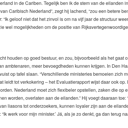
rland in de Cariben. Tegelijk ben ik de stem van de eilanden 
an Caribisch Nederland”, zegt hij lachend, “zou een betere ben
 “Ik geloof niet dat het zinvol is om na vijf jaar de structuur we
 zie wel mogelijkheden om de positie van Rijksvertegenwoordige
icht houden op goed bestuur, en zou, bijvoorbeeld als het gaat 
n ambtenaren, meer bevoegdheden kunnen krijgen. In Den Haag
vuist op tafel slaan. “Verschillende ministeries bemoeien zich m
t leidt tot verkokering – het Evaluatierapport wijst daar ook op.
rden. Nederland moet zich flexibeler opstellen, zaken die op 
en worden, overlaten aan de eilanden.” Hij voegt daaraan toe:
an liasons tot onderzoekers, kunnen loyaler zijn aan de eiland
“Ik werk voor mijn minister.’ Já, als je zo denkt, ga dan terug n