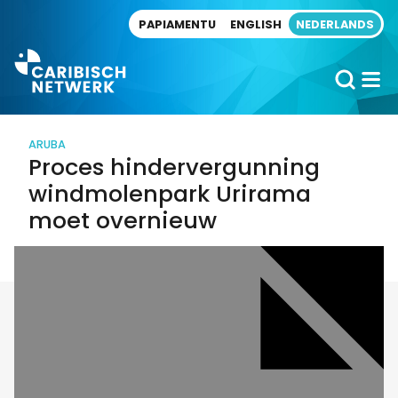
Direct naar artikel
PAPIAMENTU
ENGLISH
NEDERLANDS
ARUBA
Proces hindervergunning
windmolenpark Urirama
moet overnieuw