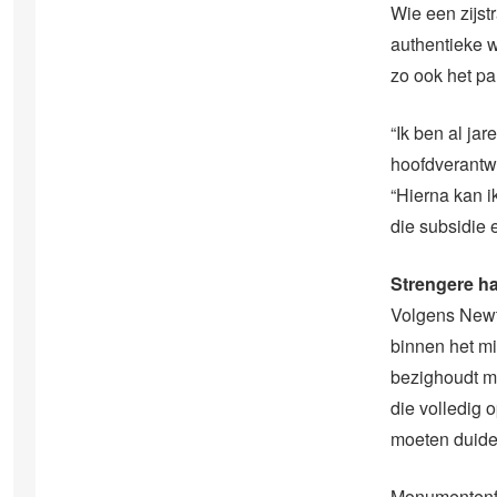
Wie een zijst
authentieke w
zo ook het pa
“Ik ben al ja
hoofdverantwo
“Hierna kan i
die subsidie 
Strengere h
Volgens Newto
binnen het mi
bezighoudt m
die volledig 
moeten duideli
Monumentenfo