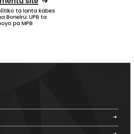
mentu site
olítiko ta lanta kabes
a Boneiru: UPB ta
apoyo pa MPB