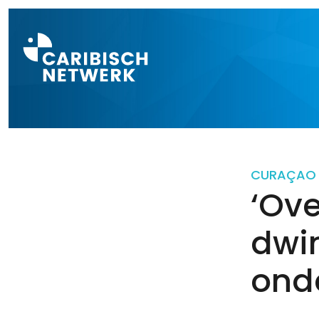
Direct naar a
CURAÇAO
‘Ov
dwi
ond