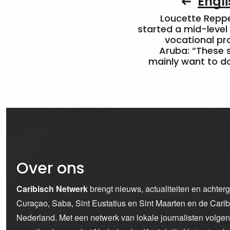
Engli
Loucette Rep
started a mid-level
vocational pr
Aruba: “These 
mainly want to do
Over ons
Caribisch Netwerk
brengt nieuws, actualiteiten en achter
Curaçao, Saba, Sint Eustatius en Sint Maarten en de Car
Nederland. Met een netwerk van lokale journalisten volge