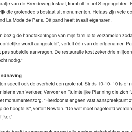
raatje van de Breedeweg inslaat, komt uit in het Stegengebied.
ijk die grotendeels bestaat uit monumenten. Helaas zijn vele oo
nd La Mode de Paris. Dit pand heeft twaalf eigenaren.
ren bezig de handtekeningen van mijn familie te verzamelen zodat
ordelijke wordt aangesteld”, vertelt één van de erfgenamen Pa
k pas subsidie aanvragen. De restauratie kost zeker drie miljoen
echt nodig.”
andhaving
n speelt ook de overheid een grote rol. Sinds 10-10-’10 is er
nisterie van Verkeer, Vervoer en Ruimtelijke Planning die zich f
et monumentenzorg. “Hierdoor is er geen vast aanspreekpunt o
op de hoogte is”, vertelt Newton. “De wet moet nageleefd worden
jker.”
nds heeft in samenwerking met alle andere stakeholders een 