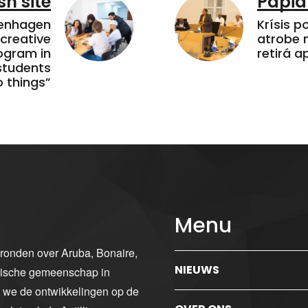
sh site
Papia
penhagen
Krísis p
 creative
atrobe n
ogram in
retirá 
students
 things”
Menu
gronden over Aruba, Bonaire,
NIEUWS
ibische gemeenschap in
n we de ontwikkelingen op de