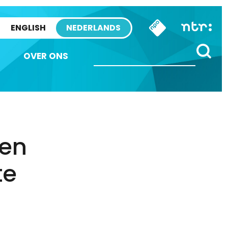
ENGLISH
NEDERLANDS
OVER ONS
ren
te