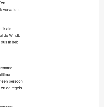
 Een
k vervallen,
 ik als
ul de Windt.
 dus ik heb
 niemand
ulltime
f een persoon
 en de regels
concept