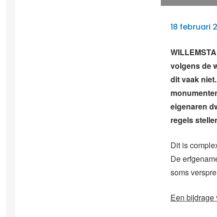
18 februari 
WILLEMSTAD
volgens de w
dit vaak niet
monumentenf
eigenaren d
regels stelle
Dit is comple
De erfgename
soms verspre
Een bijdrage