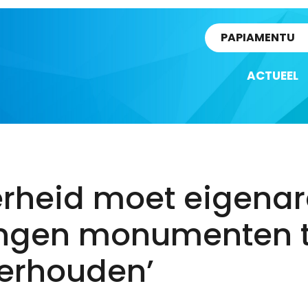
rtikel
PAPIAMENTU
ACTUEEL
erheid moet eigena
ngen monumenten 
erhouden’