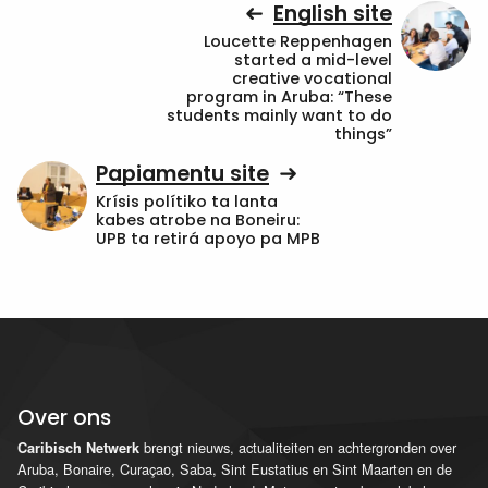
English site
Loucette Reppenhagen
started a mid-level
creative vocational
program in Aruba: “These
students mainly want to do
things”
Papiamentu site
Krísis polítiko ta lanta
kabes atrobe na Boneiru:
UPB ta retirá apoyo pa MPB
Over ons
brengt nieuws, actualiteiten en achtergronden over
Caribisch Netwerk
Aruba, Bonaire, Curaçao, Saba, Sint Eustatius en Sint Maarten en de