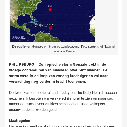
De positie van Gonzalo om 8 uur op zondagavond. Foto screenshot National
Hurricane Center
PHILIPSBURG – De tropische storm Gonzalo trekt in de
vroege ochtenduren van maandag over Sint Maarten. De
storm werd in de loop van zondag krachtiger en zal naar
verwachting nog verder in kracht toenemen.
De twee kranten op het eiland, Today en The Daily Herald, hebben
gezamenlijk besloten om van verschijning af te zien op maandag
omdat de risico’s voor drukkerijpersoneel en straatverkopers
onaanvaardbaar worden geacht.
Maatregelen
De regering heeft de sluiting van alle scholen afgekondigd als een