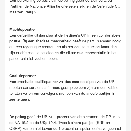
Een berekening op basis van de peiling geeft de Democratisch
Partij en de Nationale Alliantie drie zetels elk, en de Verenigde St.
Maarten Partij 2.
Machtspositie
Een dergelijke uitslag plaatst de Heyliger’s UP in een comfortabele
positie. Bij een absolute meerderheid heeft de partij niemand nodig
om een regering te vormen, en als het een zetel tekort komt dan
zijn er drie coalitie-kandidaten die elkaar qua representatie in het
parlement niet veel ontlopen.
Coalitiepartner
Een eventuele coalitiepartner zal dus naar de pijpen van de UP
moeten dansen: er zal immers geen probleem zijn om een kabinet
te laten vallen om vervolgens met een van de andere partijen in
zee te gaan.
De peiling geeft de UP 51.1 procent van de stemmen, de DP 19.3,
de NA 18.2 en de USp 10.4. Twee kleinere partijen (SRP en
OSPP) komen niet boven de 1 procent en spelen derhalve geen rol