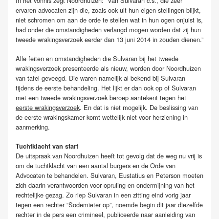
In het vonnis zegt Noordhuizen: “Van Sulvaran c.s., die zeer
ervaren advocaten zijn die, zoals ook uit hun eigen stellingen blijkt,
niet schromen om aan de orde te stellen wat in hun ogen onjuist is,
had onder die omstandigheden verlangd mogen worden dat zij hun
tweede wrakingsverzoek eerder dan 13 juni 2014 in zouden dienen.”
Alle feiten en omstandigheden die Sulvaran bij het tweede
wrakingsverzoek presenteerde als nieuw, worden door Noordhuizen
van tafel geveegd. Die waren namelijk al bekend bij Sulvaran
tijdens de eerste behandeling. Het lijkt er dan ook op of Sulvaran
met een tweede wrakingsverzoek beroep aantekent tegen het
eerste wrakingsverzoek
. En dat is niet mogelijk. De beslissing van
de eerste wrakingskamer komt wettelijk niet voor herziening in
aanmerking.
Tuchtklacht van start
De uitspraak van Noordhuizen heeft tot gevolg dat de weg nu vrij is
om de tuchtklacht van een aantal burgers en de Orde van
Advocaten te behandelen. Sulvaran, Eustatius en Peterson moeten
zich daarin verantwoorden voor opruiing en ondermijning van het
rechtelijke gezag. Zo riep Sulvaran in een zitting eind vorig jaar
tegen een rechter “Sodemieter op”, noemde begin dit jaar diezelfde
rechter in de pers een crimineel, publiceerde naar aanleiding van