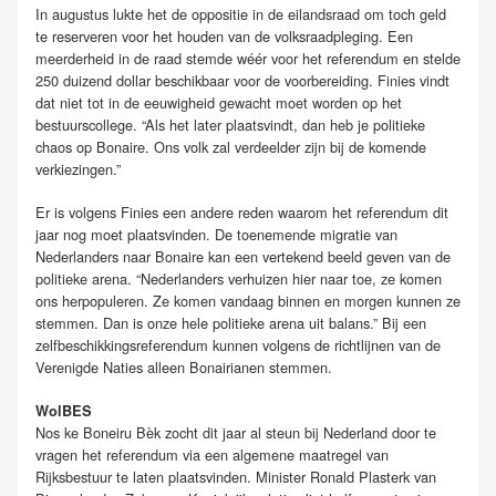
In augustus lukte het de oppositie in de eilandsraad om toch geld
te reserveren voor het houden van de volksraadpleging. Een
meerderheid in de raad stemde wéér voor het referendum en stelde
250 duizend dollar beschikbaar voor de voorbereiding. Finies vindt
dat niet tot in de eeuwigheid gewacht moet worden op het
bestuurscollege. “Als het later plaatsvindt, dan heb je politieke
chaos op Bonaire. Ons volk zal verdeelder zijn bij de komende
verkiezingen.”
Er is volgens Finies een andere reden waarom het referendum dit
jaar nog moet plaatsvinden. De toenemende migratie van
Nederlanders naar Bonaire kan een vertekend beeld geven van de
politieke arena. “Nederlanders verhuizen hier naar toe, ze komen
ons herpopuleren. Ze komen vandaag binnen en morgen kunnen ze
stemmen. Dan is onze hele politieke arena uit balans.” Bij een
zelfbeschikkingsreferendum kunnen volgens de richtlijnen van de
Verenigde Naties alleen Bonairianen stemmen.
WolBES
Nos ke Boneiru Bèk zocht dit jaar al steun bij Nederland door te
vragen het referendum via een algemene maatregel van
Rijksbestuur te laten plaatsvinden. Minister Ronald Plasterk van