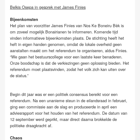
Belkis Osepa in gesprek met James Finies
Bijeenkomsten
Het plan van voorzitter James Finies van Nos Ke Boneiru Bèk is
om zoveel mogelijk Bonairianen te informeren. Komende tijd
vinden informatieve bijeenkomsten plaats. De stichting heeft het
heft in eigen handen genomen, omdat de lokale overheid geen
aanstalten maakt om het referendum te organiseren, aldus Finies.
“We gaan het bestuurscollege voor een laatste keer benaderen.
Onze boodschap is dat de verkiezingen geen oplossing bieden. Het
referendum moet plaatsvinden, zodat het volk zich kan uiten over
de status.”
Begin dit jaar was er een politiek consensus bereikt voor een
referendum. Na een unanieme steun in de eilandsraad in februari,
ging een commissie aan de slag en produceerde in april een
adviesrapport voor het houden van het referendum. De datum van
12 september werd geprikt, maar direct daarna brokkelde de
politieke draagkracht af.
Chaos