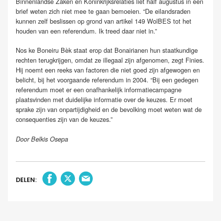
Binnenlandse Zaken en Koninkrijksrelaties liet half augustus in een
brief weten zich niet mee te gaan bemoeien. “De eilandsraden
kunnen zelf beslissen op grond van artikel 149 WolBES tot het
houden van een referendum. Ik treed daar niet in.”
Nos ke Boneiru Bèk staat erop dat Bonairianen hun staatkundige
rechten terugkrijgen, omdat ze illegaal zijn afgenomen, zegt Finies.
Hij noemt een reeks van factoren die niet goed zijn afgewogen en
belicht, bij het voorgaande referendum in 2004. “Bij een gedegen
referendum moet er een onafhankelijk informatiecampagne
plaatsvinden met duidelijke informatie over de keuzes. Er moet
sprake zijn van onpartijdigheid en de bevolking moet weten wat de
consequenties zijn van de keuzes.”
Door Belkis Osepa
DELEN: