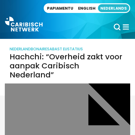
Direct naar artikel
PAPIAMENTU
ENGLISH
NEDERLANDS
NEDERLAND
BONAIRE
SABA
ST EUSTATIUS
Hachchi: “Overheid zakt voor
aanpak Caribisch
Nederland”