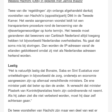
Wassila Hachchi (D66) in gesprek met Jamila Baaziz
Twee van die ‘regeldingen’ zijn onlangs afgehandeld dankzij
voorstellen van Hachchi’s (oppositie)partij D66 in de Tweede
Kamer. Het eerste aangenomen voorstel leidt tot een
transparantere procedure rond de benoeming van de
rijksvertegenwoordiger op korte termijn. Het tweede moet
garanderen dat bewoners van Caribisch Nederland altijd toegang
hebben tot bijvoorbeeld Nederlandse overheidssites. Nu gaat dat
soms mis bij storingen. Dan worden de IP-adressen vanaf de
eilanden geblokkeerd omdat zij niet als Nederlandse adressen
herkend worden.
Lastig
“Het is natuurlijk lastig dat Bonaire, Saba en Sint Eustatius voor
ontwikkelingen in bijvoorbeeld de zorg, onderwijs en economie
aangewezen zijn op allemaal verschillende ministers. De ene
minister pakt dat beter op dan de ander. Ik verwacht dat minister
Plasterk van Koninkrijksrelaties hierin zijn coördinerende rol neemt.
Als hij zaken ziet die niet verbeterd worden, moet hij daar zelf
achteraan gaan.”
De twee voorstellen van Hachchi zijn maar een deel van wat er