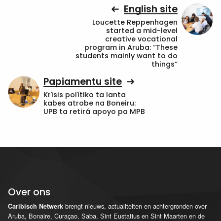
English site
Loucette Reppenhagen
started a mid-level
creative vocational
program in Aruba: “These
students mainly want to do
things”
Papiamentu site
Krísis polítiko ta lanta
kabes atrobe na Boneiru:
UPB ta retirá apoyo pa MPB
Over ons
brengt nieuws, actualiteiten en achtergronden over
Caribisch Netwerk
Aruba, Bonaire, Curaçao, Saba, Sint Eustatius en Sint Maarten en de