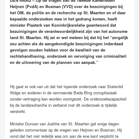
DEN HAAG – Op de vragen van de Tweede Kamerleden
Heijnen (PvdA) en Bosman (VVD) over de bezuinigingen bij
het OM, de politie en de recherche op St. Maarten en of daar
bepaalde onderzoeken mee in het gedrang komen, heeft
minister Plasterk van Koninkrijksrelatie geantwoord dat
bezuinigingen de verantwoordelijkheid zijn van het autonome
land St. Maarten. Hij zei er wel meteen bij dat hij het “zorgelijk
zou achten als de aangekondigde bezuinigingen inderdaad
gevolgen zouden hebben voor de kwaliteit van de
rechtshandhaving, onderzoek en vervolging van criminaliteit
en de uitvoering van de plannen van aanpak.”
Hij gaat er ook van uit dat het lopende onderzoek naar Statenlid
Illidge en anderen in de vermeende Bada Bing corruptiezaak
zonder vertraging kan worden voortgezet. De onderzoekscapaciteit
bij de landsrecherche in verband met dit onderzoek is tijdelijk
versterkt.
Minister Duncan van Justitie van St. Maarten gaf enige dagen
geleden commentaar op de vragen van Heijnen en Bosman. Hij
vond dat het niet redelijk was om aan de ene kant verplicht te