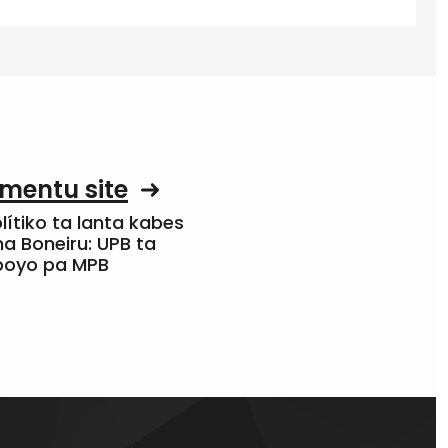
mentu site
olítiko ta lanta kabes
a Boneiru: UPB ta
apoyo pa MPB