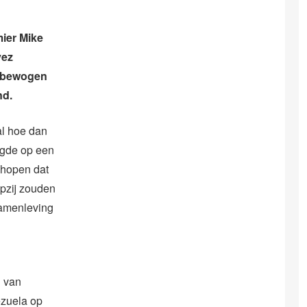
ier Mike
vez
l bewogen
nd.
al hoe dan
egde op een
 hopen dat
opzij zouden
samenleving
 van
ezuela op