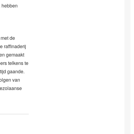
z hebben
n met de
raffinaderij
den gemaakt
rs telkens te
tijd gaande.
olgen van
nezolaanse