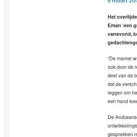
6 maart 201
Het overlij
Eman ‘een gr
vanavond, k
gedachtengoe
“De manier wa
ook door de r
deel van de b
dat de versch
leggen om he
een hand toer
De Arubaanse
ontwikkeling
gesprekken m