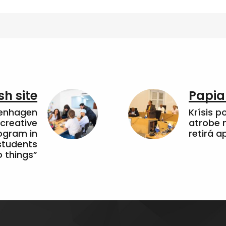
sh site
Papia
penhagen
Krísis p
 creative
atrobe n
ogram in
retirá 
students
 things”