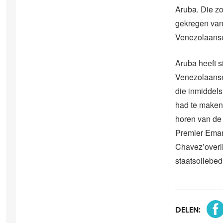
Aruba. Die z
gekregen van 
Venezolaanse
Aruba heeft s
Venezolaanse
die inmiddel
had te maken
horen van de
Premier Eman
Chavez’overl
staatsoliebedri
DELEN: