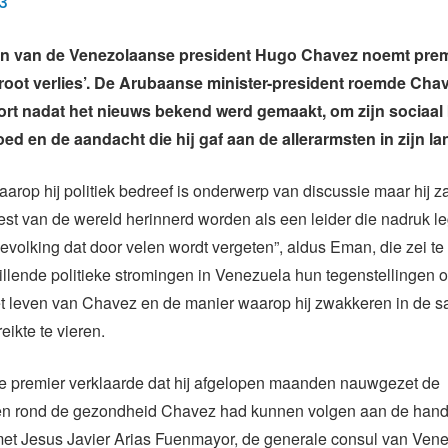
3
den van de Venezolaanse president Hugo Chavez noemt prem
oot verlies’. De Arubaanse minister-president roemde Cha
ort nadat het nieuws bekend werd gemaakt, om zijn sociaa
d en de aandacht die hij gaf aan de allerarmsten in zijn la
arop hij politiek bedreef is onderwerp van discussie maar hij z
est van de wereld herinnerd worden als een leider die nadruk l
evolking dat door velen wordt vergeten”, aldus Eman, die zei te
illende politieke stromingen in Venezuela hun tegenstellingen 
t leven van Chavez en de manier waarop hij zwakkeren in de 
eikte te vieren.
 premier verklaarde dat hij afgelopen maanden nauwgezet de
en rond de gezondheid Chavez had kunnen volgen aan de hand
et Jesus Javier Arias Fuenmayor, de generale consul van Ven