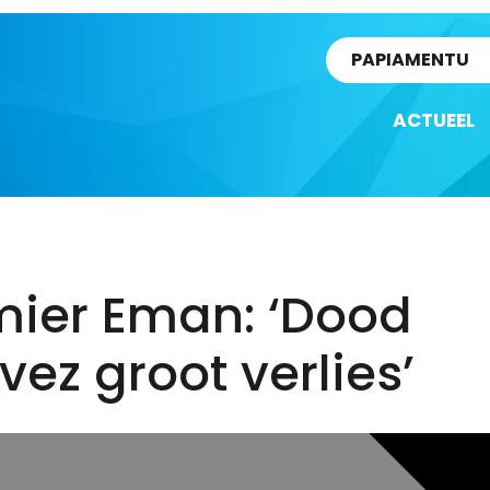
rtikel
PAPIAMENTU
ACTUEEL
mier Eman: ‘Dood
ez groot verlies’