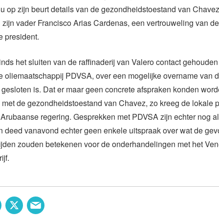
ou op zijn beurt details van de gezondheidstoestand van Chave
zijn vader Francisco Arias Cardenas, een vertrouweling van de
 president.
inds het sluiten van de raffinaderij van Valero contact gehoude
 oliemaatschappij PDVSA, over een mogelijke overname van de 
s gesloten is. Dat er maar geen concrete afspraken konden wor
 met de gezondheidstoestand van Chavez, zo kreeg de lokale pe
 Arubaanse regering. Gesprekken met PDVSA zijn echter nog al
 deed vanavond echter geen enkele uitspraak over wat de gev
ijden zouden betekenen voor de onderhandelingen met het Ve
jf.