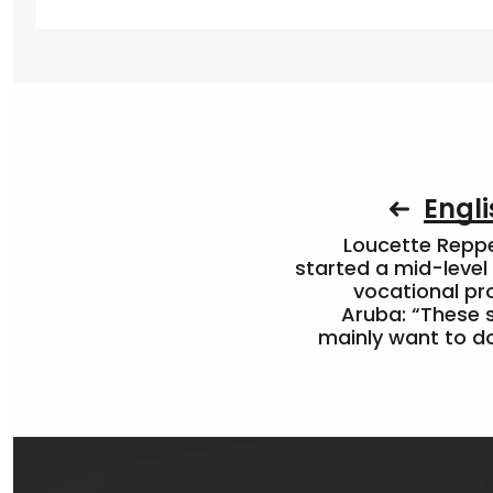
Engli
Loucette Rep
started a mid-level
vocational pr
Aruba: “These 
mainly want to do