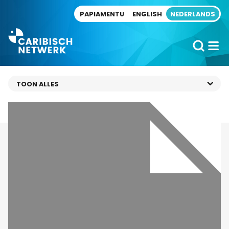
Direct naar artikel
PAPIAMENTU
ENGLISH
NEDERLANDS