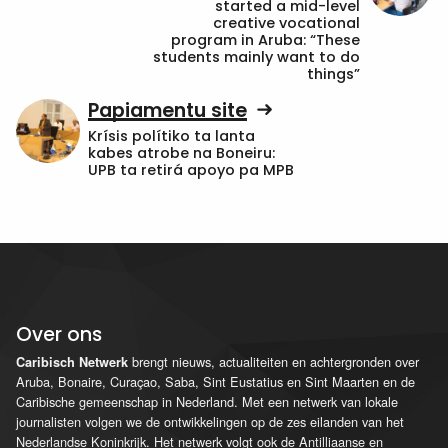
started a mid-level
creative vocational
program in Aruba: “These
students mainly want to do
things”
Papiamentu site
Krísis polítiko ta lanta
kabes atrobe na Boneiru:
UPB ta retirá apoyo pa MPB
Over ons
brengt nieuws, actualiteiten en achtergronden over
Caribisch Netwerk
Aruba, Bonaire, Curaçao, Saba, Sint Eustatius en Sint Maarten en de
Caribische gemeenschap in Nederland. Met een netwerk van lokale
journalisten volgen we de ontwikkelingen op de zes eilanden van het
Nederlandse Koninkrijk. Het netwerk volgt ook de Antilliaanse en