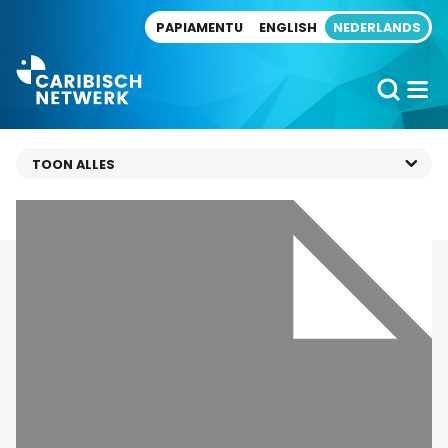
Direct naar artikel
PAPIAMENTU
ENGLISH
NEDERLANDS