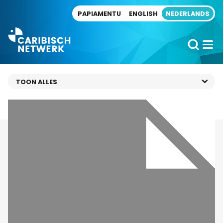
Direct naar artikel
PAPIAMENTU
ENGLISH
NEDERLANDS