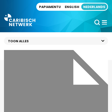
Direct naar artikel
PAPIAMENTU
ENGLISH
NEDERLANDS