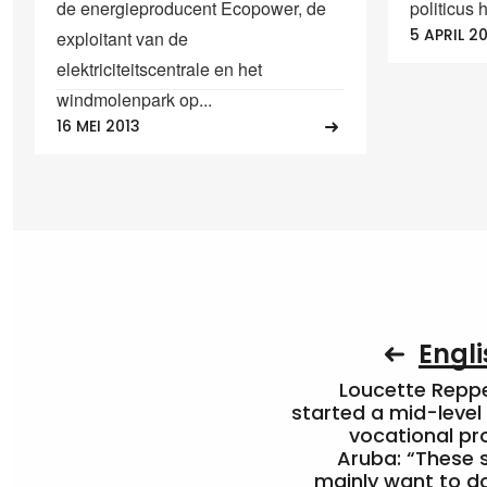
de energieproducent Ecopower, de
politicus 
5 APRIL 2
exploitant van de
elektriciteitscentrale en het
windmolenpark op...
16 MEI 2013
Engli
Loucette Rep
started a mid-level
vocational pr
Aruba: “These 
mainly want to do