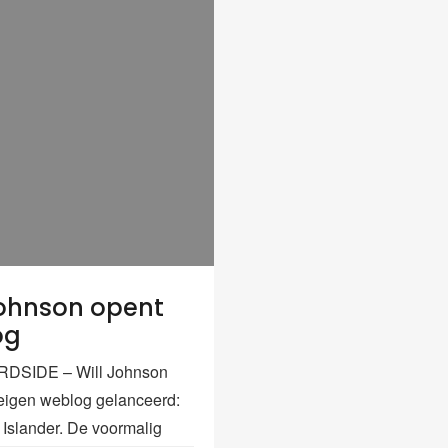
Johnson opent
og
SIDE – Will Johnson
n eigen weblog gelanceerd:
Islander. De voormalig