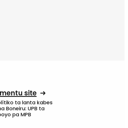
mentu site
olítiko ta lanta kabes
a Boneiru: UPB ta
apoyo pa MPB