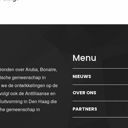
Menu
gronden over Aruba, Bonaire,
NIEUWS
ibische gemeenschap in
n we de ontwikkelingen op de
OVER ONS
volgt ook de Antilliaanse en
luitvorming in Den Haag die
PARTNERS
sche gemeenschap in