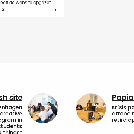
heeft de website opgezet...
013
sh site
Papia
penhagen
Krísis p
 creative
atrobe n
ogram in
retirá 
students
 things”