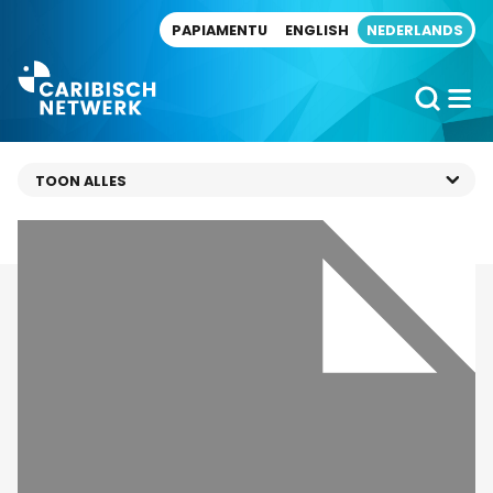
Direct naar artikel
PAPIAMENTU
ENGLISH
NEDERLANDS