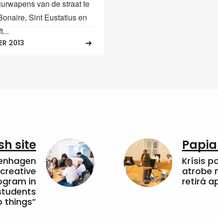
uurwapens van de straat te
Bonaire, Sint Eustatius en
...
ER 2013
sh site
Papia
penhagen
Krísis p
 creative
atrobe n
ogram in
retirá 
students
 things”