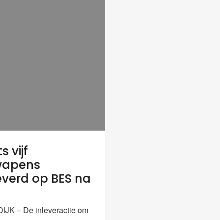
s vijf
wapens
everd op BES na
JK – De inleveractie om