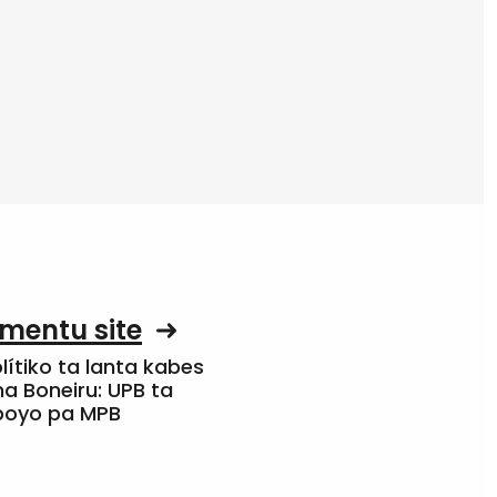
mentu site
olítiko ta lanta kabes
a Boneiru: UPB ta
apoyo pa MPB