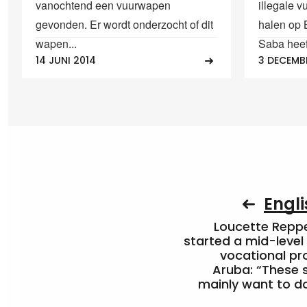
vanochtend een vuurwapen
illegale v
gevonden. Er wordt onderzocht of dit
halen op 
wapen...
Saba heeft
14 JUNI 2014
3 DECEMB
Engli
Loucette Rep
started a mid-level
vocational pr
Aruba: “These 
mainly want to do