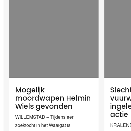
Mogelijk
Slecht
moordwapen Helmin
vuur
Wiels gevonden
ingel
actie
WILLEMSTAD – Tijdens een
zoektocht in het Waaigat is
KRALENDI