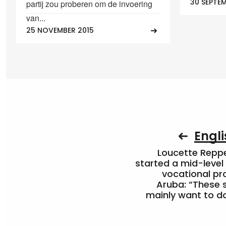
30 SEPTEM
partij zou proberen om de invoering
van...
25 NOVEMBER 2015
Engli
Loucette Rep
started a mid-level
vocational pr
Aruba: “These 
mainly want to do