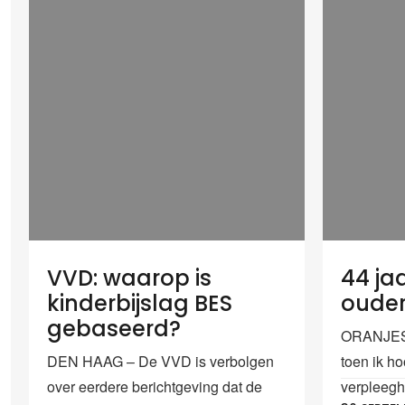
VVD: waarop is
44 ja
kinderbijslag BES
oude
gebaseerd?
ORANJEST
DEN HAAG – De VVD is verbolgen
toen ik ho
over eerdere berichtgeving dat de
verpleeghu