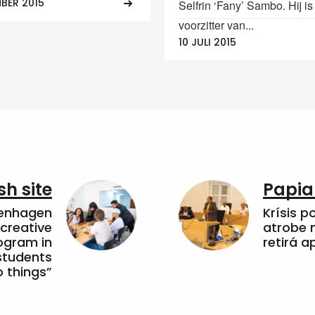
BER 2015
Selfrin ‘Fany’ Sambo. Hij is
voorzitter van...
10 JULI 2015
sh site
Papia
penhagen
Krísis p
 creative
atrobe n
ogram in
retirá 
students
 things”