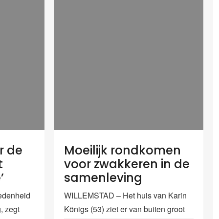
r de
Moeilijk rondkomen
t
voor zwakkeren in de
’
samenleving
edenheid
WILLEMSTAD – Het huis van Karin
, zegt
Königs (53) ziet er van buiten groot