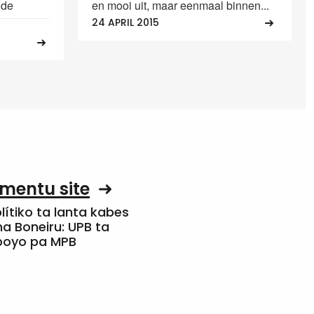
 de
en mooi uit, maar eenmaal binnen...
24 APRIL 2015
mentu site
olítiko ta lanta kabes
a Boneiru: UPB ta
apoyo pa MPB