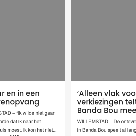
ar en in een
‘Alleen vlak voo
renopvang
verkiezingen tel
Banda Bou mee
AD – “Ik wilde niet gaan
orde dat ik naar het
WILLEMSTAD – De ontevr
is moest. Ik kon het niet...
in Banda Bou speelt al lang